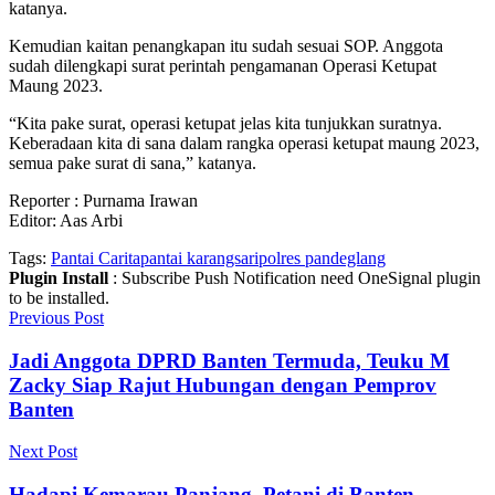
katanya.
Kemudian kaitan penangkapan itu sudah sesuai SOP. Anggota
sudah dilengkapi surat perintah pengamanan Operasi Ketupat
Maung 2023.
“Kita pake surat, operasi ketupat jelas kita tunjukkan suratnya.
Keberadaan kita di sana dalam rangka operasi ketupat maung 2023,
semua pake surat di sana,” katanya.
Reporter : Purnama Irawan
Editor: Aas Arbi
Tags:
Pantai Carita
pantai karangsari
polres pandeglang
Plugin Install
: Subscribe Push Notification need OneSignal plugin
to be installed.
Previous Post
Jadi Anggota DPRD Banten Termuda, Teuku M
Zacky Siap Rajut Hubungan dengan Pemprov
Banten
Next Post
Hadapi Kemarau Panjang, Petani di Banten