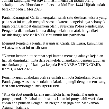
Jumlah kunjungan wisatawan masih mencapai ribuan orang
sekalipun masa libur dan cuti bersama Idul Fitri 1444 Hijriah sudah
berakhir pada 1 Mei 2023.
Pantai Karangsari Carita merupakan salah satu destinasi wisata yang
pada saat ini tengah menjadi sorotan karena pengelolanya sebanyak
tujuh orang sempat diamankan oleh Satreskrim Polres Pandeglang.
Pengelola diamankan karena diduga telah mematok harga tiket
masuk tinggi sebesar Rp800 ribu untuk bus pariwisata.
Menurut Pengelola Pantai Karangsari Carita Ida Lusia, kunjungan
wisatawan saat ini masih ramai.
“Namun kemarin itu sempat sepi karena memang adanya kejadian
hal tak diinginkan. Kita dari pengelola ditangkapin dengan tuduhan
melakukan pungli,” katanya kepada RADARBANTEN.CO.ID,
Kamis, 4 Mei 2023.
Penangkapan dilakukan oleh sejumlah anggota Satreskrim Polres
Pandeglang. Atas dasar sudah melakukan pungli dengan memasang
tarif satu rombongan Bus Rp800 ribu.
“Kita disebut pungli karena mengelola lahan Pantai Karangsari
punya pemda. Padahal untuk status lahan ini punya ahli waris dan
sudah ada putusan Pengadilan Negeri dan juga dari Mahkamah
Agung,” katanya.