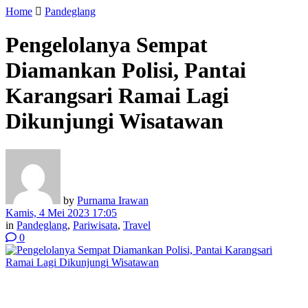
Home
Pandeglang
Pengelolanya Sempat
Diamankan Polisi, Pantai
Karangsari Ramai Lagi
Dikunjungi Wisatawan
by
Purnama Irawan
Kamis, 4 Mei 2023 17:05
in
Pandeglang
,
Pariwisata
,
Travel
0