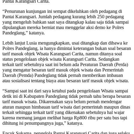
Pantai Karangsari Carita.
“Penurunan kunjungan ini sempat dikeluhkan oleh pedagang di
Pantai Karangsari. Jumlah pedagang kurang lebih 250 pedagang
yang mengeluh bahkan saat saya ditangkap kalau saja tidak sampai
dipulangkan mereka berniat mau menggelar aksi demo ke Polres
Pandeglang,” katanya.
Lebih lanjut Lusia mengungkapkan, usai ditangkap dan dibawa ke
Polres Pandeglang, ia hanya dimintai keterangan bukan soal besaran
tarif masuk objek Wisata Karangsari Carita, namun ditanya soal
status pengelolaan objek wisata Karangsari Carita. Sedangkan
terkait tarif sebetulnya saat ini belum ada Peraturan Daerah (Perda)
yang mengatur besaran tarif masuk objek wisata dan Pemerintah
Daerah (Pemda) Pandeglang tidak pernah memberikan imbauan
atau sosialisasi tentang biaya atau besaran tarif masuk objek wisata.
“Sampai saat ini dari saya ketahui pada pengelolaan Wisata sampai
detik ini di Kabupaten Pandeglang tidak pernah tahu berapa besaran
tarif masuk wisata. Dikarenakan saya belum pernah mendengar
aturan maupun himbauan tarif wisata dari pemerintah maupun dinas
terkait sehingga terkait tarif yang dikenakan sebetulnya hal wajar
karena memang jangan melihat harga Rp800 ribu per satu bus tapi
dihitung isi penumpangnya juga,” katanya.
Encuk Sukarna, pengelola Pantai Karangsari Carita dan juga selaku