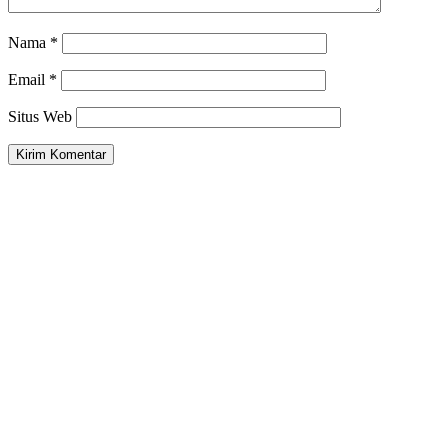
Nama
*
Email
*
Situs Web