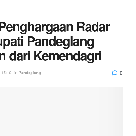
 Penghargaan Radar
upati Pandeglang
n dari Kemendagri
0
 15:10
in
Pandeglang