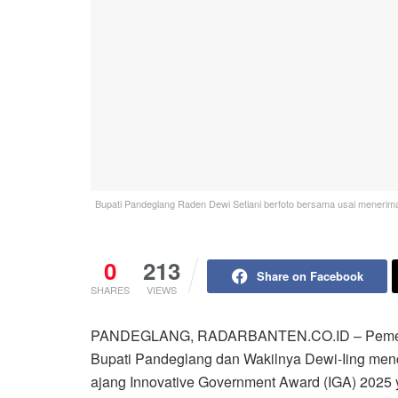
Bupati Pandeglang Raden Dewi Setiani berfoto bersama usai meneri
0
213
Share on Facebook
SHARES
VIEWS
PANDEGLANG, RADARBANTEN.CO.ID – Pemerin
Bupati Pandeglang dan Wakilnya Dewi-Iing men
ajang Innovative Government Award (IGA) 2025