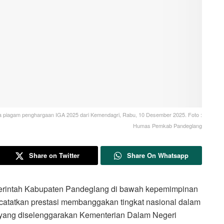
ma piagam penghargaan IGA 2025 dari Kemendagri, Rabu, 10 Desember 2025. Foto :
Humas Pemkab Pandeglang
Share on Twitter
Share On Whatsapp
tah Kabupaten Pandeglang di bawah kepemimpinan
catatkan prestasi membanggakan tingkat nasional dalam
 yang diselenggarakan Kementerian Dalam Negeri