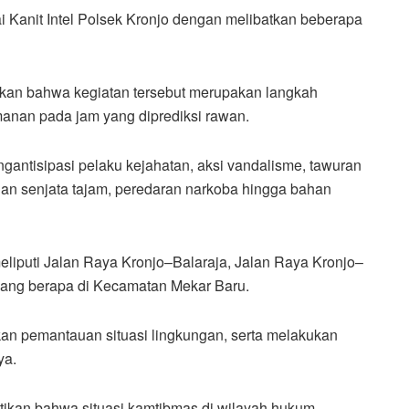
ai Kanit Intel Polsek Kronjo dengan melibatkan beberapa
kan bahwa kegiatan tersebut merupakan langkah
anan pada jam yang diprediksi rawan.
engantisipasi pelaku kejahatan, aksi vandalisme, tawuran
dan senjata tajam, peredaran narkoba hingga bahan
meliputi Jalan Raya Kronjo–Balaraja, Jalan Raya Kronjo–
yang berapa di Kecamatan Mekar Baru.
kan pemantauan situasi lingkungan, serta melakukan
ya.
kan bahwa situasi kamtibmas di wilayah hukum