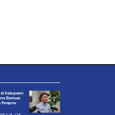
 di Kabupaten
nta Bantuan
ke Pemprov
26 11:24
0