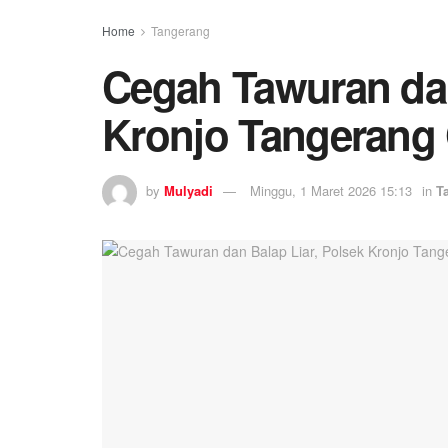
Home
Tangerang
Cegah Tawuran dan
Kronjo Tangerang G
by
Mulyadi
Minggu, 1 Maret 2026 15:13
in
T