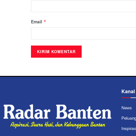
Email
*
Kanal
News
Peluan
Inspiras