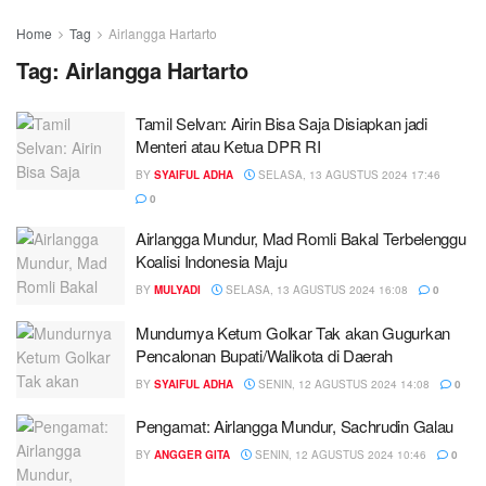
Home
Tag
Airlangga Hartarto
Tag:
Airlangga Hartarto
Tamil Selvan: Airin Bisa Saja Disiapkan jadi
Menteri atau Ketua DPR RI
BY
SYAIFUL ADHA
SELASA, 13 AGUSTUS 2024 17:46
0
Airlangga Mundur, Mad Romli Bakal Terbelenggu
Koalisi Indonesia Maju
BY
MULYADI
SELASA, 13 AGUSTUS 2024 16:08
0
Mundurnya Ketum Golkar Tak akan Gugurkan
Pencalonan Bupati/Walikota di Daerah
BY
SYAIFUL ADHA
SENIN, 12 AGUSTUS 2024 14:08
0
Pengamat: Airlangga Mundur, Sachrudin Galau
BY
ANGGER GITA
SENIN, 12 AGUSTUS 2024 10:46
0