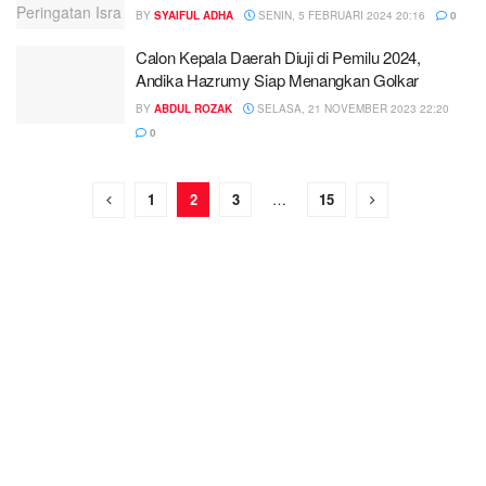
BY
SYAIFUL ADHA
SENIN, 5 FEBRUARI 2024 20:16
0
Calon Kepala Daerah Diuji di Pemilu 2024,
Andika Hazrumy Siap Menangkan Golkar
BY
ABDUL ROZAK
SELASA, 21 NOVEMBER 2023 22:20
0
1
2
3
…
15