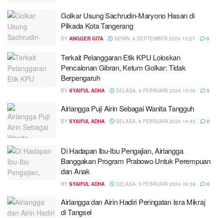
Golkar Usung Sachrudin-Maryono Hasan di
Pilkada Kota Tangerang
BY
ANGGER GITA
SENIN, 9 SEPTEMBER 2024 15:27
0
Terkait Pelanggaran Etik KPU Loloskan
Pencalonan Gibran, Ketum Golkar: Tidak
Berpengaruh
BY
SYAIFUL ADHA
SELASA, 6 FEBRUARI 2024 15:00
0
Airlangga Puji Airin Sebagai Wanita Tangguh
BY
SYAIFUL ADHA
SELASA, 6 FEBRUARI 2024 14:45
0
Di Hadapan Ibu-Ibu Pengajian, Airlangga
Banggakan Program Prabowo Untuk Perempuan
dan Anak
BY
SYAIFUL ADHA
SELASA, 6 FEBRUARI 2024 09:38
0
Airlangga dan Airin Hadiri Peringatan Isra Mikraj
di Tangsel