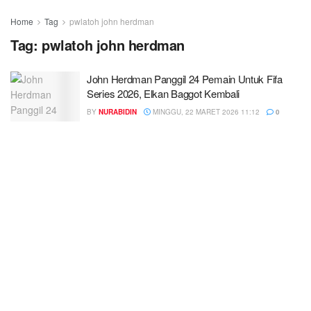
Home
Tag
pwlatoh john herdman
Tag:
pwlatoh john herdman
John Herdman Panggil 24 Pemain Untuk Fifa
Series 2026, Elkan Baggot Kembali
BY
NURABIDIN
MINGGU, 22 MARET 2026 11:12
0