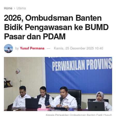
Home
Utama
2026, Ombudsman Banten
Bidik Pengawasan ke BUMD
Pasar dan PDAM
by
Yusuf Permana
Kamis, 25 Desember 2025 10:40
Kepala Perwakilan Ombudsman Banten Fadli (Yusuf)