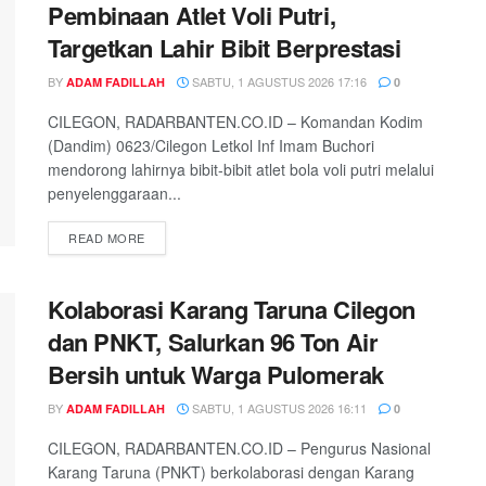
Pembinaan Atlet Voli Putri,
Targetkan Lahir Bibit Berprestasi
BY
SABTU, 1 AGUSTUS 2026 17:16
ADAM FADILLAH
0
CILEGON, RADARBANTEN.CO.ID – Komandan Kodim
(Dandim) 0623/Cilegon Letkol Inf Imam Buchori
mendorong lahirnya bibit-bibit atlet bola voli putri melalui
penyelenggaraan...
READ MORE
Kolaborasi Karang Taruna Cilegon
dan PNKT, Salurkan 96 Ton Air
Bersih untuk Warga Pulomerak
BY
SABTU, 1 AGUSTUS 2026 16:11
ADAM FADILLAH
0
CILEGON, RADARBANTEN.CO.ID – Pengurus Nasional
Karang Taruna (PNKT) berkolaborasi dengan Karang