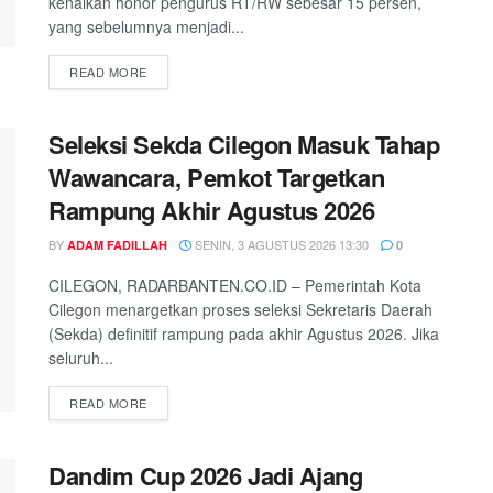
kenaikan honor pengurus RT/RW sebesar 15 persen,
yang sebelumnya menjadi...
READ MORE
Seleksi Sekda Cilegon Masuk Tahap
Wawancara, Pemkot Targetkan
Rampung Akhir Agustus 2026
BY
SENIN, 3 AGUSTUS 2026 13:30
ADAM FADILLAH
0
CILEGON, RADARBANTEN.CO.ID – Pemerintah Kota
Cilegon menargetkan proses seleksi Sekretaris Daerah
(Sekda) definitif rampung pada akhir Agustus 2026. Jika
seluruh...
READ MORE
Dandim Cup 2026 Jadi Ajang