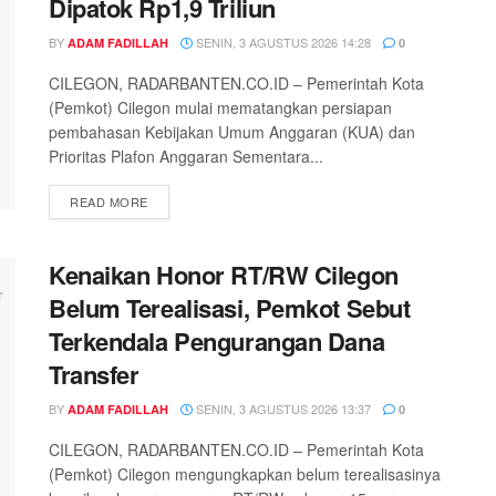
Dipatok Rp1,9 Triliun
BY
SENIN, 3 AGUSTUS 2026 14:28
ADAM FADILLAH
0
CILEGON, RADARBANTEN.CO.ID – Pemerintah Kota
(Pemkot) Cilegon mulai mematangkan persiapan
pembahasan Kebijakan Umum Anggaran (KUA) dan
Prioritas Plafon Anggaran Sementara...
READ MORE
Kenaikan Honor RT/RW Cilegon
Belum Terealisasi, Pemkot Sebut
Terkendala Pengurangan Dana
Transfer
BY
SENIN, 3 AGUSTUS 2026 13:37
ADAM FADILLAH
0
CILEGON, RADARBANTEN.CO.ID – Pemerintah Kota
(Pemkot) Cilegon mengungkapkan belum terealisasinya