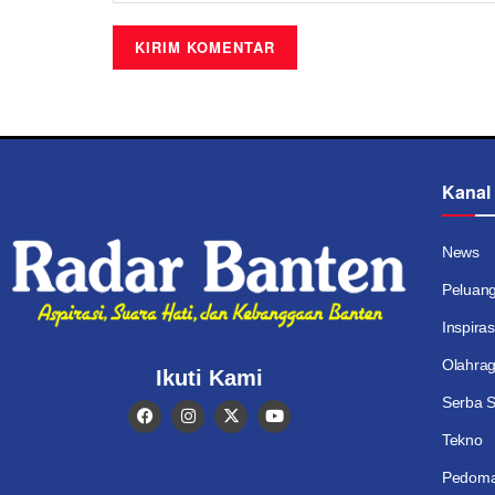
Kanal
News
Peluan
Inspiras
Olahra
Ikuti Kami
Serba S
Tekno
Pedoma