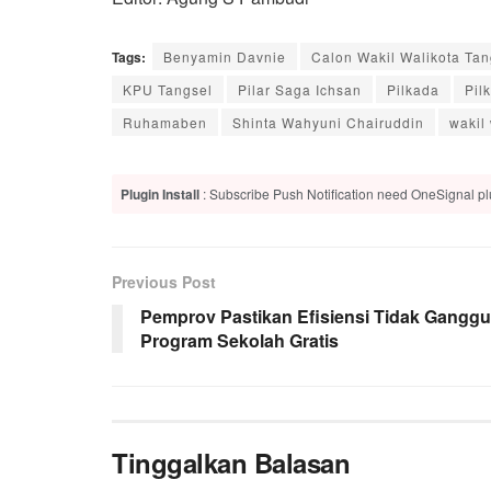
Tags:
Benyamin Davnie
Calon Wakil Walikota Tan
KPU Tangsel
Pilar Saga Ichsan
Pilkada
Pil
Ruhamaben
Shinta Wahyuni Chairuddin
wakil
Plugin Install
: Subscribe Push Notification need OneSignal plu
Previous Post
Pemprov Pastikan Efisiensi Tidak Ganggu
Program Sekolah Gratis
Tinggalkan Balasan