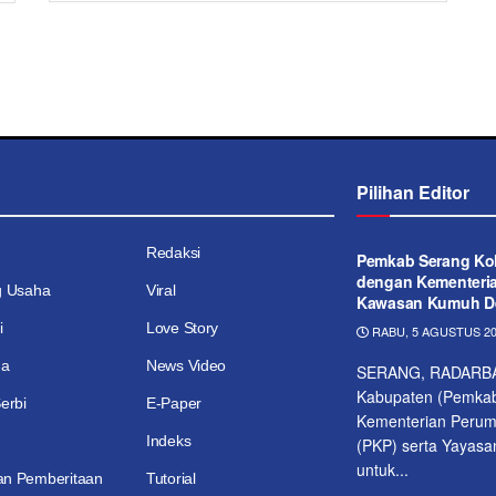
Pilihan Editor
Redaksi
Pemkab Serang Kol
dengan Kementeri
g Usaha
Viral
Kawasan Kumuh D
i
Love Story
RABU, 5 AGUSTUS 20
ga
News Video
SERANG, RADARBA
Kabupaten (Pemka
erbi
E-Paper
Kementerian Peru
Indeks
(PKP) serta Yayasa
untuk...
n Pemberitaan
Tutorial