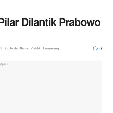
Pilar Dilantik Prabowo
0
48
in
Berita Utama
,
Politik
,
Tangerang