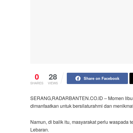
0
28
Share on Facebook
SHARES
VIEWS
SERANG,RADARBANTEN.CO.ID – Momen libur panj
dimanfaatkan untuk bersilaturahmi dan menikma
Namun, di balik itu, masyarakat perlu waspada 
Lebaran.