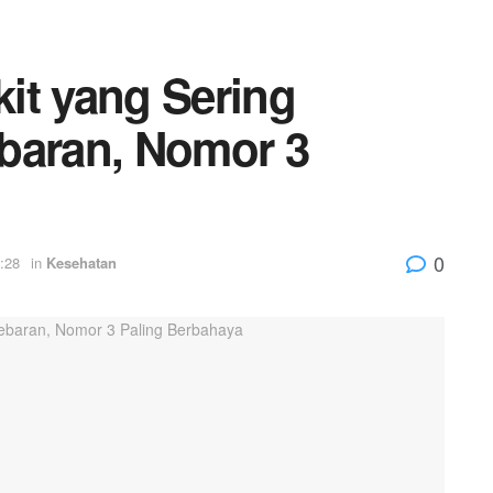
it yang Sering
baran, Nomor 3
0
:28
in
Kesehatan