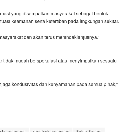
ormasi yang disampaikan masyarakat sebagai bentuk
uasi keamanan serta ketertiban pada lingkungan sekitar.
 masyarakat dan akan terus menindaklanjutinya.”
r tidak mudah berspekulasi atau menyimpulkan sesuatu
.
menjaga kondusivitas dan kenyamanan pada semua pihak,”
sta tangerang
kapolsek panongan
Polda Banten