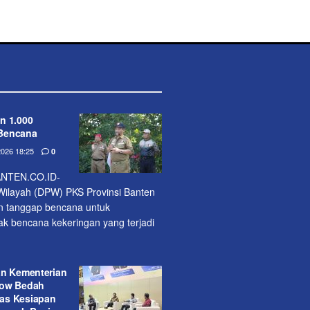
n 1.000
Bencana
026 18:25
0
NTEN.CO.ID-
ilayah (DPW) PKS Provinsi Banten
n tanggap bencana untuk
 bencana kekeringan yang terjadi
an Kementerian
how Bedah
as Kesiapan