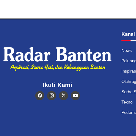
Kanal
News
Peluan
Inspiras
Olahra
Ikuti Kami
Serba S
Tekno
Pedoma