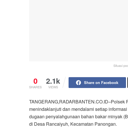
Situasi po
0
2.1k
Share on Facebook
SHARES
VIEWS
TANGERANG,RADARBANTEN.CO.ID–Polsek Panon
menindaklanjuti dan mendalami setiap informas
dugaan penyalahgunaan bahan bakar minyak (BBM
di Desa Rancaiyuh, Kecamatan Panongan.