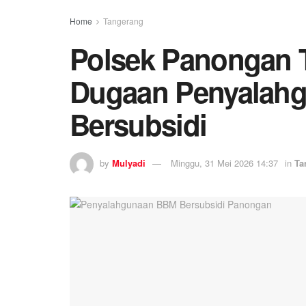
Home
Tangerang
Polsek Panongan 
Dugaan Penyalah
Bersubsidi
by
Mulyadi
Minggu, 31 Mei 2026 14:37
in
Ta