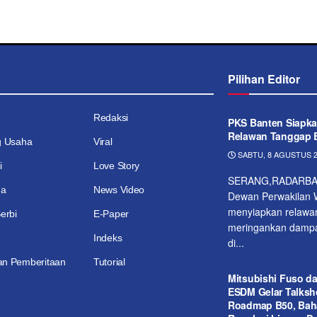
Pilihan Editor
Redaksi
PKS Banten Siapka
Relawan Tanggap 
g Usaha
Viral
SABTU, 8 AGUSTUS 2
i
Love Story
SERANG,RADARBA
ga
News Video
Dewan Perwakilan W
menyiapkan relawa
erbi
E-Paper
meringankan dampak
Indeks
di...
n Pemberitaan
Tutorial
Mitsubishi Fuso d
ESDM Gelar Talks
Roadmap B50, Bah