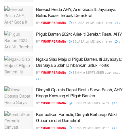
Berebut Restu AHY, Arief Goda Iti Jayabaya:
Beliau Kader Terbaik Demokrat
BY
YUSUF PERMANA
SELASA, 21 MEI 2024 16:59
0
Pilgub Banten 2024: Arief-Iti Berebut Restu AHY
BY
YUSUF PERMANA
SELASA, 21 MEI 2024 16:46
0
Ngaku Siap Maju di Pilgub Banten, Iti Jayabaya:
Diri Saya Sudah Dihibahkan untuk Politik
BY
YUSUF PERMANA
SENIN, 9 SEPTEMBER 2024 15:30
0
Dimyati Optimis Dapat Restu Surya Paloh, AHY
hingga Kaesang di Pilgub Banten
BY
YUSUF PERMANA
SENIN, 20 MEI 2024 14:59
0
Kembalikan Formulir, Dimyati Berharap Wakil
Gubernur dari Demokrat
BY
YUSUF PERMANA
SENIN, 20 MEI 2024 12:57
0