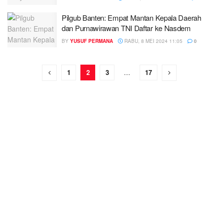
Pilgub Banten: Empat Mantan Kepala Daerah
dan Purnawirawan TNI Daftar ke Nasdem
BY
YUSUF PERMANA
RABU, 8 MEI 2024 11:05
0
1
2
3
…
17