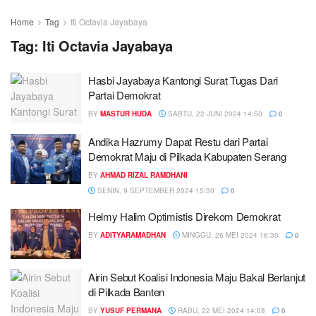
Home
Tag
Iti Octavia Jayabaya
Tag:
Iti Octavia Jayabaya
Hasbi Jayabaya Kantongi Surat Tugas Dari
Partai Demokrat
BY
MASTUR HUDA
SABTU, 22 JUNI 2024 14:50
0
Andika Hazrumy Dapat Restu dari Partai
Demokrat Maju di Pilkada Kabupaten Serang
BY
AHMAD RIZAL RAMDHANI
SENIN, 9 SEPTEMBER 2024 15:30
0
Helmy Halim Optimistis Direkom Demokrat
BY
ADITYARAMADHAN
MINGGU, 26 MEI 2024 16:30
0
Airin Sebut Koalisi Indonesia Maju Bakal Berlanjut
di Pilkada Banten
BY
YUSUF PERMANA
RABU, 22 MEI 2024 14:08
0