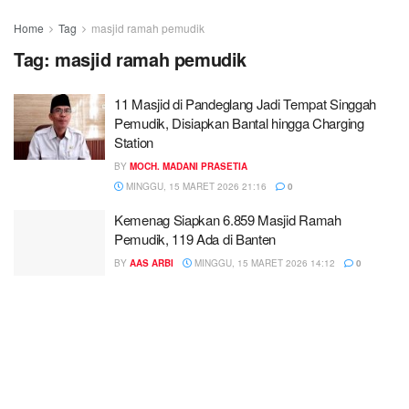
Home
Tag
masjid ramah pemudik
Tag:
masjid ramah pemudik
11 Masjid di Pandeglang Jadi Tempat Singgah
Pemudik, Disiapkan Bantal hingga Charging
Station
BY
MOCH. MADANI PRASETIA
MINGGU, 15 MARET 2026 21:16
0
Kemenag Siapkan 6.859 Masjid Ramah
Pemudik, 119 Ada di Banten
BY
AAS ARBI
MINGGU, 15 MARET 2026 14:12
0