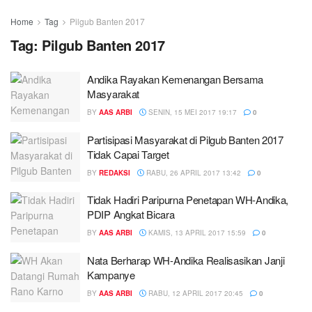
Home
Tag
Pilgub Banten 2017
Tag:
Pilgub Banten 2017
Andika Rayakan Kemenangan Bersama
Masyarakat
BY
AAS ARBI
SENIN, 15 MEI 2017 19:17
0
Partisipasi Masyarakat di Pilgub Banten 2017
Tidak Capai Target
BY
REDAKSI
RABU, 26 APRIL 2017 13:42
0
Tidak Hadiri Paripurna Penetapan WH-Andika,
PDIP Angkat Bicara
BY
AAS ARBI
KAMIS, 13 APRIL 2017 15:59
0
Nata Berharap WH-Andika Realisasikan Janji
Kampanye
BY
AAS ARBI
RABU, 12 APRIL 2017 20:45
0