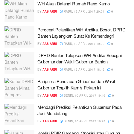
WH Akan Datangi Rumah Rano Karno
BY
AAS ARBI
RABU, 12 APRIL 2017 20:04
0
Percepat Pelantikan WH-Andika, Besok DPRD
Banten Layangkan Surat Ke Kemendagri
BY
AAS ARBI
RABU, 12 APRIL 2017 19:32
0
DPRD Banten Tetapkan WH-Andika Sebagai
Gubernur dan Wakil Gubernur Banten
BY
AAS ARBI
RABU, 12 APRIL 2017 18:45
0
Paripurna Penetapan Gubernur dan Wakil
Gubernur Terpilih Kamis Pekan Ini
BY
AAS ARBI
SENIN, 10 APRIL 2017 19:49
0
Mendagri Prediksi Pelantikan Gubernur Pada
Juni Mendatang
BY
AAS ARBI
SENIN, 10 APRIL 2017 16:43
0
Koalisi PDIP Gamang, Oposisi atau Dukung