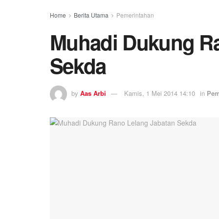
Home
Berita Utama
Pemerintahan
Muhadi Dukung Ra
Sekda
by
Aas Arbi
Kamis, 1 Mei 2014 14:10
in
Pem