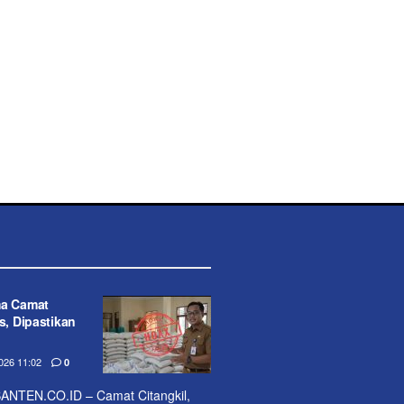
ma Camat
s, Dipastikan
26 11:02
0
NTEN.CO.ID – Camat Citangkil,