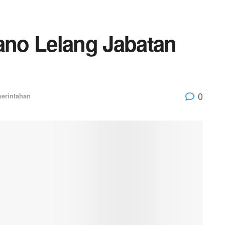
no Lelang Jabatan
0
erintahan