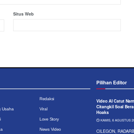
Situs Web
Pilihan Editor
Redaksi
Video AI Catut Na
Citangkil Soal Bera
g Usaha
Viral
Hoaks
i
Love Story
KAMIS, 6 AGUSTUS 20
ga
News Video
CILEGON, RADARBA