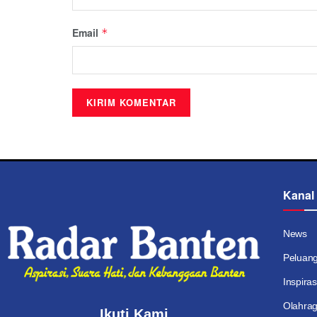
Email
*
Kanal
News
Peluan
Inspiras
Olahra
Ikuti Kami