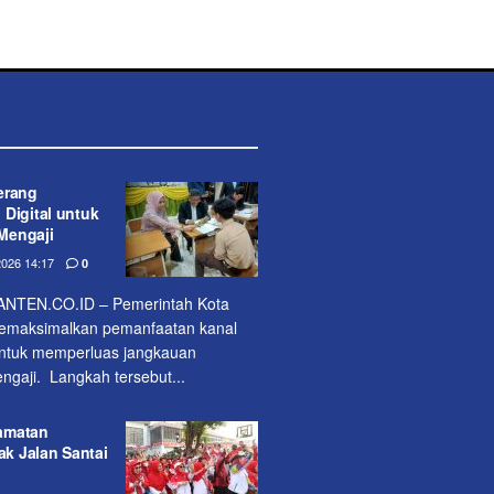
erang
Digital untuk
Mengaji
026 14:17
0
TEN.CO.ID – Pemerintah Kota
emaksimalkan pemanfaatan kanal
 untuk memperluas jangkauan
gaji. Langkah tersebut...
amatan
ak Jalan Santai