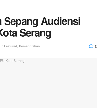
a Sepang Audiensi
Kota Serang
0
in
Featured
,
Pemerintahan