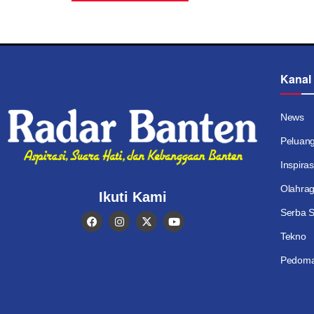
Kanal
News
Peluan
Inspiras
Olahra
Ikuti Kami
Serba S
Tekno
Pedoma