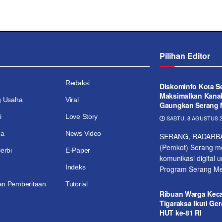
Pilihan Editor
Redaksi
Diskominfo Kota S
Maksimalkan Kanal 
g Usaha
Viral
Gaungkan Serang 
i
Love Story
SABTU, 8 AGUSTUS 2
ga
News Video
SERANG, RADARBAN
(Pemkot) Serang m
erbi
E-Paper
komunikasi digital
Indeks
Program Serang Men
n Pemberitaan
Tutorial
Ribuan Warga Kec
Tigaraksa Ikuti Ger
HUT ke-81 RI