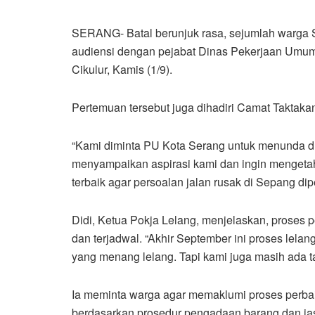
SERANG- Batal berunjuk rasa, sejumlah warga 
audiensi dengan pejabat Dinas Pekerjaan Umum K
Cikulur, Kamis (1/9).
Pertemuan tersebut juga dihadiri Camat Taktakan
“Kami diminta PU Kota Serang untuk menunda d
menyampaikan aspirasi kami dan ingin mengeta
terbaik agar persoalan jalan rusak di Sepang dipe
Didi, Ketua Pokja Lelang, menjelaskan, proses 
dan terjadwal. “Akhir September ini proses lelan
yang menang lelang. Tapi kami juga masih ada t
Ia meminta warga agar memaklumi proses perbai
berdasarkan prosedur pengadaan barang dan jas