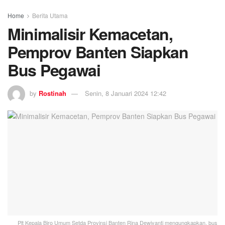
Home
Berita Utama
Minimalisir Kemacetan,
Pemprov Banten Siapkan
Bus Pegawai
by
Rostinah
Senin, 8 Januari 2024 12:42
Plt Kepala Biro Umum Setda Provinsi Banten Rina Dewiyanti mengungkapkan, bus