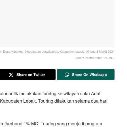
duy, Desa Kanekes, Kecamatan Leuwidamar, Kabupaten Lebak, Minggu 3 Maret 2024
(Bikers Brotherhood 1% MC)
Share on Twitter
Share On Whatsapp
ntik melakukan touring ke wilayah suku Adat
abupaten Lebak. Touring dilakukan selama dua hari
s Brotherhood 1% MC. Touring yang menjadi program