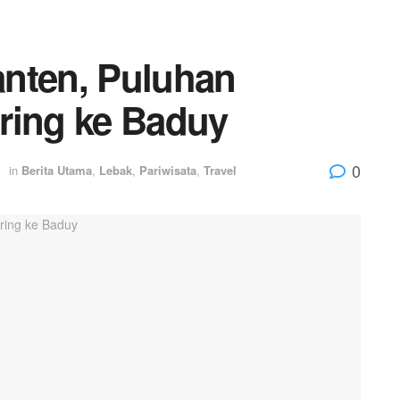
nten, Puluhan
ring ke Baduy
0
in
Berita Utama
,
Lebak
,
Pariwisata
,
Travel