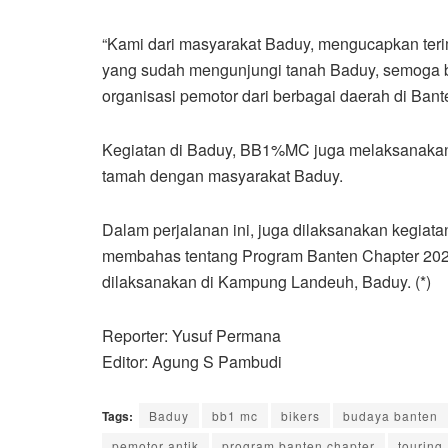
“Kami dari masyarakat Baduy, mengucapkan terim
yang sudah mengunjungi tanah Baduy, semoga be
organisasi pemotor dari berbagai daerah di Bant
Kegiatan di Baduy, BB1%MC juga melaksanakan
tamah dengan masyarakat Baduy.
Dalam perjalanan ini, juga dilaksanakan kegiata
membahas tentang Program Banten Chapter 202
dilaksanakan di Kampung Landeuh, Baduy. (*)
Reporter: Yusuf Permana
Editor: Agung S Pambudi
Tags:
Baduy
bb1 mc
bikers
budaya banten
pemotor antik
program banten chapter
touring