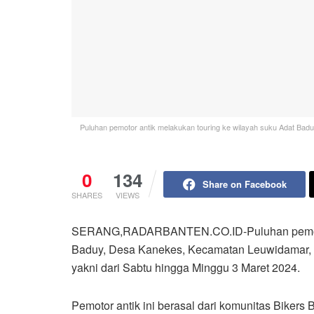
Puluhan pemotor antik melakukan touring ke wilayah suku Adat Ba
0
134
Share on Facebook
SHARES
VIEWS
SERANG,RADARBANTEN.CO.ID-Puluhan pemotor a
Baduy, Desa Kanekes, Kecamatan Leuwidamar, K
yakni dari Sabtu hingga Minggu 3 Maret 2024.
Pemotor antik ini berasal dari komunitas Biker