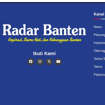
Kanal
News
Peluan
Inspiras
Olahra
Ikuti Kami
Serba S
Tekno
Pedoma