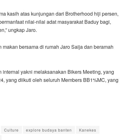
a kasih atas kunjungan dari Brotherhood hiji persen,
rmanfaat nilai-nilai adat masyarakat Baduy bagi,
en,” ungkap Jaro.
 makan bersama di rumah Jaro Saija dan beramah
n internal yakni melaksanakan Bikers Meeting, yang
4, yang diikuti oleh seluruh Members BB1%MC, yang
Culture
explore budaya banten
Kanekes