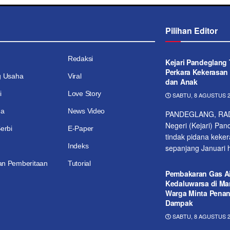
Pilihan Editor
Redaksi
Kejari Pandeglang
Perkara Kekerasa
g Usaha
Viral
dan Anak
i
Love Story
SABTU, 8 AGUSTUS 2
ga
News Video
PANDEGLANG, RAD
Negeri (Kejari) Pa
erbi
E-Paper
tindak pidana keke
Indeks
sepanjang Januari h
n Pemberitaan
Tutorial
Pembakaran Gas Ai
Kedaluwarsa di Ma
Warga Minta Pena
Dampak
SABTU, 8 AGUSTUS 2