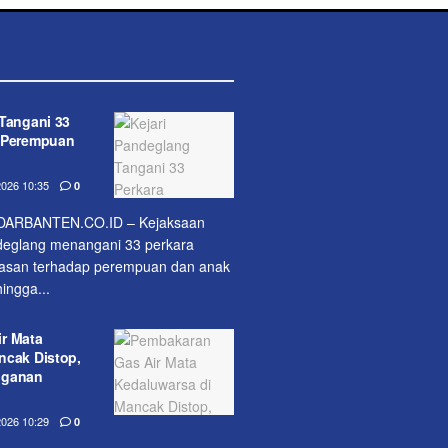
 Tangani 33
n Perempuan
026 10:35
0
ARBANTEN.CO.ID – Kejaksaan
ndeglang menangani 33 perkara
rasan terhadap perempuan dan anak
ingga...
r Mata
ncak Distop,
nganan
026 10:29
0