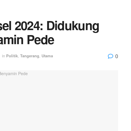
sel 2024: Didukung
yamin Pede
0
in
Politik
,
Tangerang
,
Utama