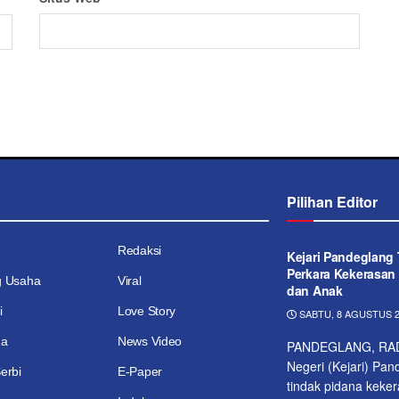
Pilihan Editor
Redaksi
Kejari Pandeglang
Perkara Kekerasa
g Usaha
Viral
dan Anak
i
Love Story
SABTU, 8 AGUSTUS 2
ga
News Video
PANDEGLANG, RAD
Negeri (Kejari) Pa
erbi
E-Paper
tindak pidana keke