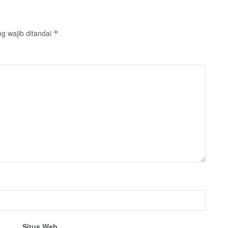
g wajib ditandai
*
Situs Web