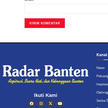
Kanal
News
Peluan
Inspiras
Olahra
Ikuti Kami
Serba S