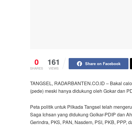
0
161
Share on Facebook
SHARES
VIEWS
TANGSEL, RADARBANTEN.CO.ID – Bakal calon Wa
(pede) meski hanya didukung oleh Gokar dan PD
Peta politik untuk Pilkada Tangsel telah menger
Saga Ichsan yang didukung Golkar-PDIP dan Ahm
Gerindra, PKS, PAN, Nasdem, PSI, PKB, PPP, d