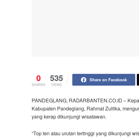
0
535
Share on Facebook
SHARES
VIEWS
PANDEGLANG, RADARBANTEN.CO.ID – Kepala D
Kabupaten Pandeglang, Rahmat Zultika, mengung
yang kerap dikunjungi wisatawan.
“Top ten atau urutan tertinggi yang dikunjungi w