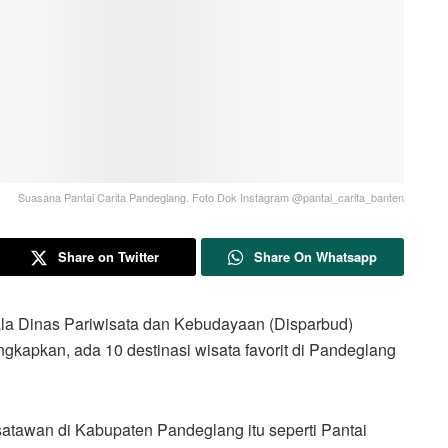
Suasana Pantai Carita Pandeglang. Foto Dok Instagram @pantai_carita_banten
Share on Twitter
Share On Whatsapp
inas Pariwisata dan Kebudayaan (Disparbud)
kapkan, ada 10 destinasi wisata favorit di Pandeglang
isatawan di Kabupaten Pandeglang itu seperti Pantai