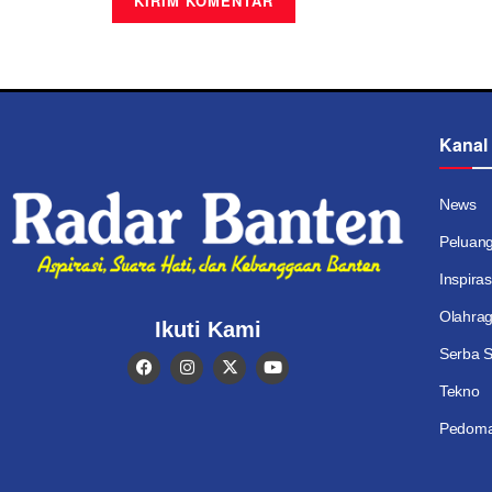
Kanal
News
Peluan
Inspiras
Olahra
Ikuti Kami
Serba S
Tekno
Pedoma