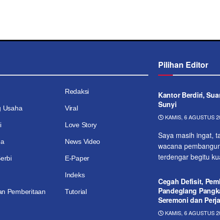
Pilihan Editor
Redaksi
Kantor Berdiri, Su
Sunyi
g Usaha
Viral
KAMIS, 6 AGUSTUS 20
i
Love Story
Saya masih ingat, t
ga
News Video
wacana pembangunan
ter­dengar begitu k
erbi
E-Paper
Indeks
Cegah Defisit, Pe
Pandeglang Pangka
n Pemberitaan
Tutorial
Seremoni dan Perj
KAMIS, 6 AGUSTUS 20