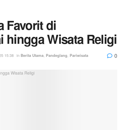
 Favorit di
 hingga Wisata Religi
0
25 15:38
in
Berita Utama
,
Pandeglang
,
Pariwisata