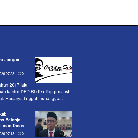
ara Jangan
26 07:23
0
ahun 2017 lalu
 kantor DPD RI di setiap provinsi
uat. Rasanya tinggal me­nunggu...
mkab
s Belanja
alanan Dinas
26 07:18
0