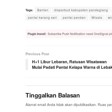
Tags:
Banten
disparbud kabupaten pandeglang
pantai karang sari
pantai pandan
Wisata
wi
Plugin Install
: Subscribe Push Notification need OneSignal plu
Previous Post
H+1 Libur Lebaran, Ratusan Wisatawan
Mulai Padati Pantai Kelapa Warna di Leba
Tinggalkan Balasan
Alamat email Anda tidak akan dipublikasikan.
Ruas yan