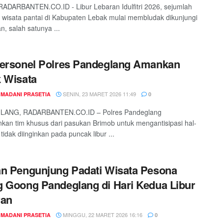
ADARBANTEN.CO.ID - Libur Lebaran Idulfitri 2026, sejumlah
i wisata pantai di Kabupaten Lebak mulai membludak dikunjungi
n, salah satunya ...
ersonel Polres Pandeglang Amankan
 Wisata
SENIN, 23 MARET 2026 11:49
 MADANI PRASETIA
0
ANG, RADARBANTEN.CO.ID – Polres Pandeglang
kan tim khusus dari pasukan Brimob untuk mengantisipasi hal-
tidak diinginkan pada puncak libur ...
n Pengunjung Padati Wisata Pesona
 Goong Pandeglang di Hari Kedua Libur
ran
MINGGU, 22 MARET 2026 16:16
 MADANI PRASETIA
0