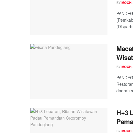
BY
MOCH.
PANDEGL
(Pemkab)
(Disparb
Macet
Wisat
BY
MOCH.
PANDEGL
Restora
daerah s
H+3 L
Pema
BY
MOCH.