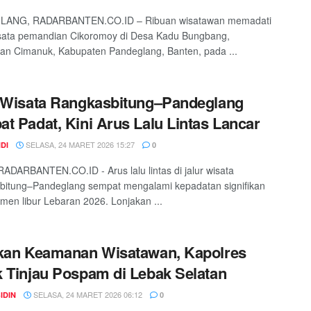
ANG, RADARBANTEN.CO.ID – Ribuan wisatawan memadati
isata pemandian Cikoromoy di Desa Kadu Bungbang,
n Cimanuk, Kabupaten Pandeglang, Banten, pada ...
 Wisata Rangkasbitung–Pandeglang
t Padat, Kini Arus Lalu Lintas Lancar
SELASA, 24 MARET 2026 15:27
DI
0
ADARBANTEN.CO.ID - Arus lalu lintas di jalur wisata
bitung–Pandeglang sempat mengalami kepadatan signifikan
en libur Lebaran 2026. Lonjakan ...
kan Keamanan Wisatawan, Kapolres
 Tinjau Pospam di Lebak Selatan
SELASA, 24 MARET 2026 06:12
IDIN
0