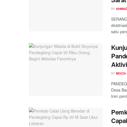
BY
AHMAD
SERANG,
destinas
satu yang
Kunju
Pande
Aktiv
BY
MOCH.
PANDEGL
Desa Ba
tren pen
Pemka
Capai