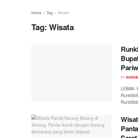
Home
Tag
Wisata
Tag:
Wisata
Runk5
Bupat
Pariw
BY
NURAB
LEBAK- B
Runk5bit
Runk5bitu
Wisat
Panta
Sarat