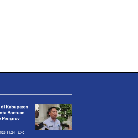
 di Kabupaten
nta Bantuan
ke Pemprov
26 11:24
0