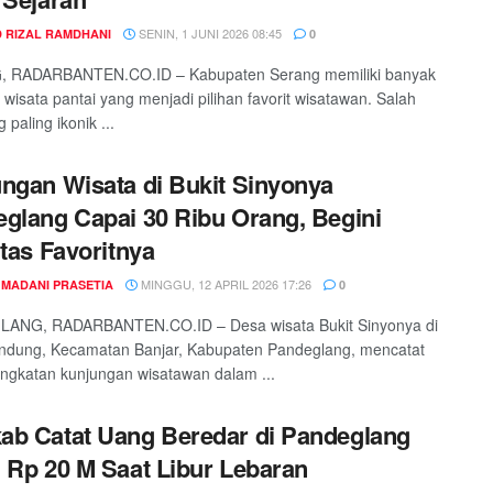
SENIN, 1 JUNI 2026 08:45
 RIZAL RAMDHANI
0
 RADARBANTEN.CO.ID – Kabupaten Serang memiliki banyak
i wisata pantai yang menjadi pilihan favorit wisatawan. Salah
 paling ikonik ...
ngan Wisata di Bukit Sinyonya
glang Capai 30 Ribu Orang, Begini
itas Favoritnya
MINGGU, 12 APRIL 2026 17:26
 MADANI PRASETIA
0
ANG, RADARBANTEN.CO.ID – Desa wisata Bukit Sinyonya di
ndung, Kecamatan Banjar, Kabupaten Pandeglang, mencatat
ingkatan kunjungan wisatawan dalam ...
b Catat Uang Beredar di Pandeglang
 Rp 20 M Saat Libur Lebaran