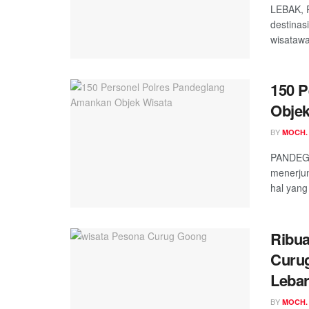
LEBAK, R
destinas
wisatawa
150 P
Objek
BY
MOCH.
PANDEGL
menerjun
hal yang 
Ribua
Curug
Leba
BY
MOCH.