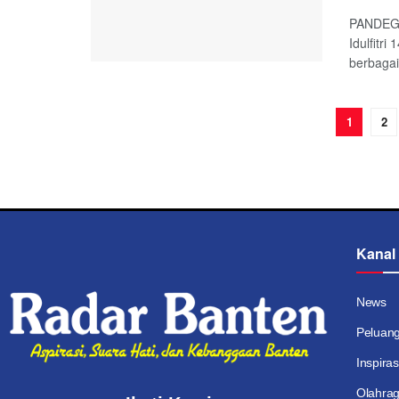
PANDEGL
Idulfitr
berbagai
1
2
Kanal
News
Peluan
Inspiras
Olahra