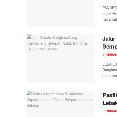
PANDEGL
objek w
Kecamata
Jalur
Sempa
BY
NURAN
LEBAK, R
Rangkas
pada mom
Pasti
Lebak
BY
NURAB