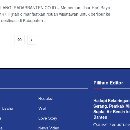
ANG, RADARBANTEN.CO.ID – Momentum libur Hari Raya
i 1447 Hijriah dimanfaatkan ribuan wisatawan untuk berlibur ke
 destinasi di Kabupaten ...
…
20
Pilihan Editor
Redaksi
Hadapi Kekeringan
Serang, Pemkab Mi
g Usaha
Viral
Suplai Air Bersih 
Banten
i
Love Story
JUMAT, 7 AGUSTUS 20
ga
News Video