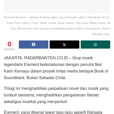
Personel Element — Adhitya Pratama (gitar), Arya Prasetyo (gitar), Didi Riyadi (drum),
Fajar Putra (kibor), Ferdy Tahier (vokal), Ibank (basis), dan Lucky Widja (vokal). Alt
Text: Element dan Karin Kemayu menghadiri perilisan Book of Soundtrack: Bukan
Sekadar Cinta.
0
SHARES
JAKARTA, RADARBANTEN.CO.ID – Grup musik
legendaris Element berkolaborasi dengan penulis fiksi
Karin Kemayu dalam proyek lintas media bertajuk Book of
Soundtrack: Bukan Sekadar Cinta.
Trilogi ini menghadirkan perpaduan novel dan musik yang
tumbuh bersama, menghadirkan pengalaman literasi
sekaligus musikal yang menyentuh.
Element, yang dikenal lewat lagu-lagu seperti Rahasia