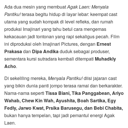
Ada dua mesin yang membuat
Agak Laen: Menyala
Pantiku!
terasa begitu hidup di layar lebar: keempat cast
utama yang sudah kompak di level refleks, dan rumah
produksi Imajinari yang tahu betul cara mengemas
kekacauan jadi tontonan yang rapi sekaligus pecah. Film
ini diproduksi oleh Imajinari Pictures, dengan
Ernest
Prakasa
dan
Dipa Andika
duduk sebagai produser,
sementara kursi sutradara kembali ditempati
Muhadkly
Acho
.
Di sekeliling mereka,
Menyala Pantiku!
diisi jajaran cast
yang bikin dunia panti jompo terasa ramai dan berkarakter.
Nama-nama seperti
Tissa Biani, Tika Panggabean, Ariyo
Wahab, Chew Kin Wah, Ayushita, Boah Sartika, Egy
Fedly, Jarwo Kwat, Prsika Barusegu, dan Bebi Chabita,
bukan hanya tempelan, tapi jadi pemantul energi Agak
Laen.