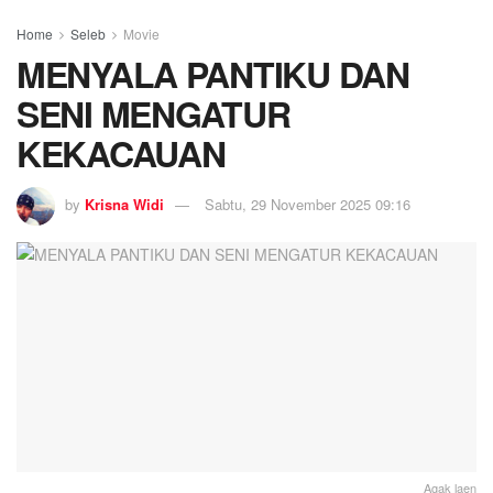
Home
Seleb
Movie
MENYALA PANTIKU DAN
SENI MENGATUR
KEKACAUAN
by
Krisna Widi
Sabtu, 29 November 2025 09:16
Agak laen