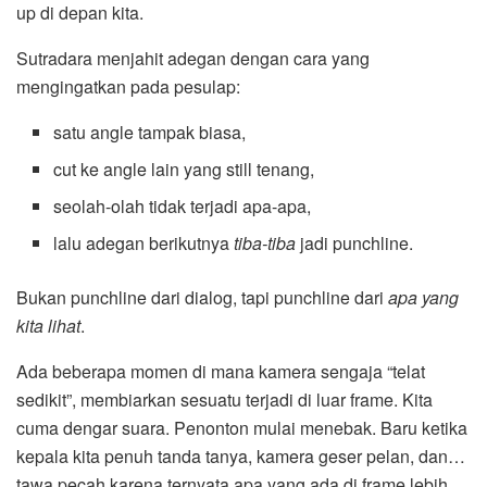
up di depan kita.
Sutradara menjahit adegan dengan cara yang
mengingatkan pada pesulap:
satu angle tampak biasa,
cut ke angle lain yang still tenang,
seolah-olah tidak terjadi apa-apa,
lalu adegan berikutnya
tiba-tiba
jadi punchline.
Bukan punchline dari dialog, tapi punchline dari
apa yang
kita lihat
.
Ada beberapa momen di mana kamera sengaja “telat
sedikit”, membiarkan sesuatu terjadi di luar frame. Kita
cuma dengar suara. Penonton mulai menebak. Baru ketika
kepala kita penuh tanda tanya, kamera geser pelan, dan…
tawa pecah karena ternyata apa yang ada di frame lebih