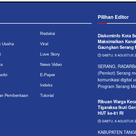
Pilihan Editor
Redaksi
Diskominfo Kota S
Maksimalkan Kanal 
g Usaha
Viral
Gaungkan Serang 
i
Love Story
SABTU, 8 AGUSTUS 2
ga
News Video
SERANG, RADARBAN
(Pemkot) Serang m
erbi
E-Paper
komunikasi digital
Indeks
Program Serang Men
n Pemberitaan
Tutorial
Ribuan Warga Kec
Tigaraksa Ikuti Ger
HUT ke-81 RI
SABTU, 8 AGUSTUS 2
KABUPATEN TANG