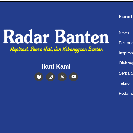
Kanal
News
Peluan
Inspiras
Olahra
Ikuti Kami
Serba S
Tekno
Pedoma