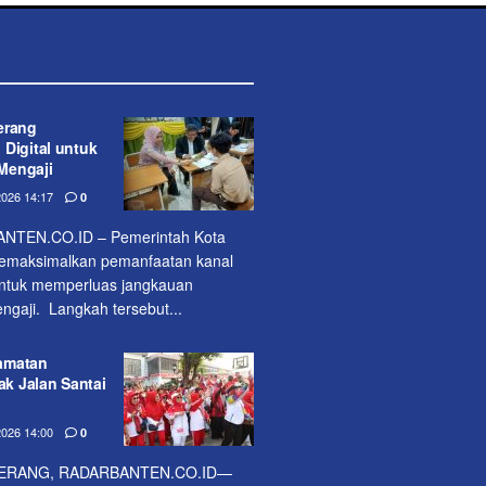
erang
Digital untuk
Mengaji
026 14:17
0
TEN.CO.ID – Pemerintah Kota
emaksimalkan pemanfaatan kanal
 untuk memperluas jangkauan
gaji. Langkah tersebut...
amatan
ak Jalan Santai
026 14:00
0
ERANG, RADARBANTEN.CO.ID—