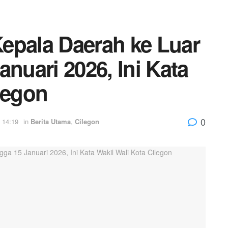
epala Daerah ke Luar
anuari 2026, Ini Kata
legon
0
 14:19
in
Berita Utama
,
Cilegon