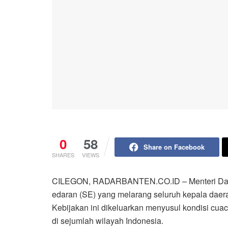
0
58
Share on Facebook
SHARES
VIEWS
CILEGON, RADARBANTEN.CO.ID – Menteri Dalam 
edaran (SE) yang melarang seluruh kepala daera
Kebijakan ini dikeluarkan menyusul kondisi cua
di sejumlah wilayah Indonesia.