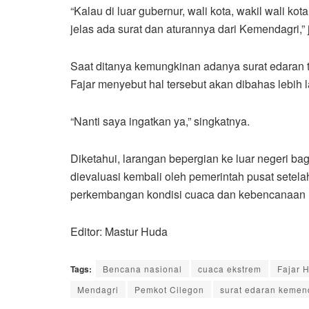
“Kalau di luar gubernur, wali kota, wakil wali ko
jelas ada surat dan aturannya dari Kemendagri,” 
Saat ditanya kemungkinan adanya surat edaran tu
Fajar menyebut hal tersebut akan dibahas lebih l
“Nanti saya ingatkan ya,” singkatnya.
Diketahui, larangan bepergian ke luar negeri bag
dievaluasi kembali oleh pemerintah pusat sete
perkembangan kondisi cuaca dan kebencanaan 
Editor: Mastur Huda
Tags:
Bencana nasional
cuaca ekstrem
Fajar 
Mendagri
Pemkot Cilegon
surat edaran kemen