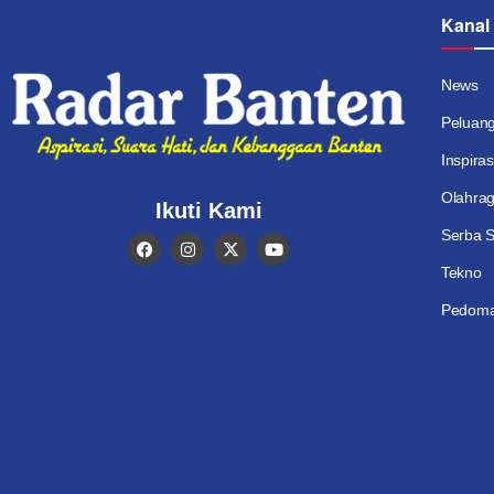
Kanal
News
Peluan
Inspiras
Olahra
Ikuti Kami
Serba S
Tekno
Pedoma