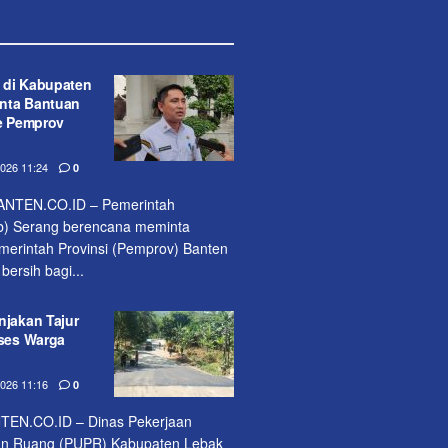
 di Kabupaten
nta Bantuan
ke Pemprov
26 11:24
0
NTEN.CO.ID – Pemerintah
) Serang berencana meminta
erintah Provinsi (Pemprov) Banten
bersih bagi...
njakan Tajur
kses Warga
26 11:16
0
EN.CO.ID – Dinas Pekerjaan
n Ruang (PUPR) Kabupaten Lebak