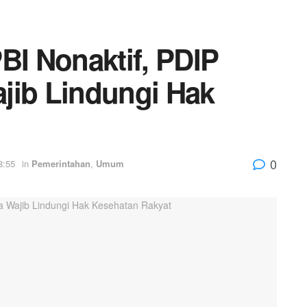
BI Nonaktif, PDIP
jib Lindungi Hak
0
8:55
in
Pemerintahan
,
Umum