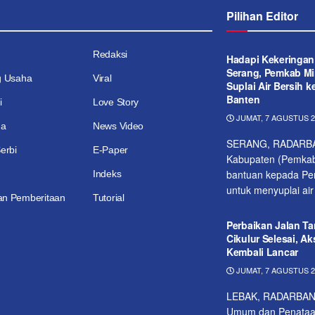
Pilihan Editor
Redaksi
Hadapi Kekeringan
Serang, Pemkab Mi
g Usaha
Viral
Suplai Air Bersih 
Banten
i
Love Story
JUMAT, 7 AGUSTUS 20
ga
News Video
SERANG, RADARBA
erbi
E-Paper
Kabupaten (Pemkab
bantuan kepada Pem
Indeks
untuk menyuplai air 
n Pemberitaan
Tutorial
Perbaikan Jalan Ta
Cikulur Selesai, A
Kembali Lancar
JUMAT, 7 AGUSTUS 20
LEBAK, RADARBANT
Umum dan Penataa