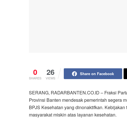
0
26
Share on Facebook
SHARES
VIEWS
SERANG, RADARBANTEN.CO.ID – Fraksi Partai
Provinsi Banten mendesak pemerintah segera me
BPJS Kesehatan yang dinonaktifkan. Kebijakan t
masyarakat miskin atas layanan kesehatan.