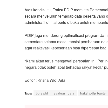
Atas kondisi itu, Fraksi PDIP meminta Pemerint
secara menyeluruh terhadap data peserta yang d
administratif dinilai perlu dibuka untuk membant
PDIP juga mendorong optimalisasi program Jam
sementara selama masa transisi pembaruan data.
agar reaktivasi kepesertaan bisa dipercepat ba
“Kami akan terus mengawal persoalan ini. Perlin
negara tidak boleh abai terhadap rakyat kecil,” p
Editor : Krisna Widi Aria
Tags:
bpjs pbi
evaluasi data
fraksi pdip banten