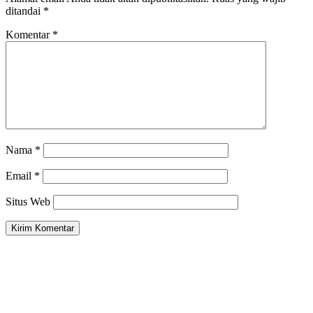
ditandai
*
Komentar
*
Nama
*
Email
*
Situs Web