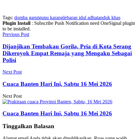
Tags:
domba garut
gunu karang
lebaran idul adha
tanduk khas
Plugin Install
: Subscribe Push Notification need OneSignal plugin
to be installed.
Previous Post
Dijanjikan Tembakau Gorila, Pria di Kota Serang
Dikeroyok Empat Remaja yang Mengaku Sebagai
Polisi
Next Post
Cuaca Banten Hari Ini, Sabtu 16 Mei 2026
Next Post
Cuaca Banten Hari Ini, Sabtu 16 Mei 2026
Tinggalkan Balasan
Alamat email Anda tidak akan dipublikasikan.
Ruas yang wajib