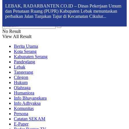
LEBAK, RADARBANTEN.CO.ID – Dinas Pekerjaan Umum
dan Penataan Ruang (PUPR) Kabupaten Lebak menuntaskan
perbaikan Jalan Tanjakan Tajur di Kecamatan Cikulur...
No Result
View All Result
Berita Utama
Kota Serang
Kabupaten Serang
Pandeglang
Lebak
Tangerang
Cilegon
Hukum
Olahraga
Humaniora
Info Bhayangkara
Info Adhyaksa
Komunitas
Persona
Catatan SEKAM
E-Paper