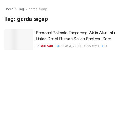
Home
Tag
garda sigap
Tag:
garda sigap
Personel Polresta Tangerang Wajib Atur Lalu
Lintas Dekat Rumah Setiap Pagi dan Sore
BY
MULYADI
SELASA, 22 JULI 2025 13:34
0