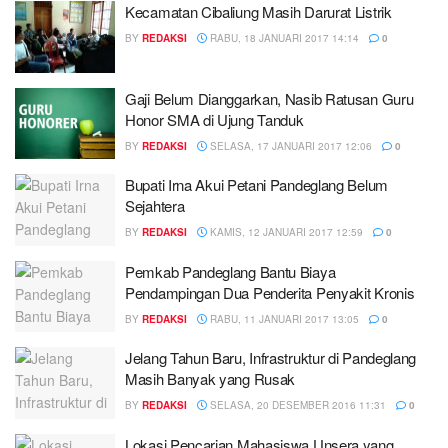
Kecamatan Cibaliung Masih Darurat Listrik
BY
REDAKSI
RABU, 18 JANUARI 2017 14:14
0
Gaji Belum Dianggarkan, Nasib Ratusan Guru
Honor SMA di Ujung Tanduk
BY
REDAKSI
SELASA, 17 JANUARI 2017 12:06
0
Bupati Irna Akui Petani Pandeglang Belum
Sejahtera
BY
REDAKSI
KAMIS, 12 JANUARI 2017 12:59
0
Pemkab Pandeglang Bantu Biaya
Pendampingan Dua Penderita Penyakit Kronis
BY
REDAKSI
RABU, 11 JANUARI 2017 13:05
0
Jelang Tahun Baru, Infrastruktur di Pandeglang
Masih Banyak yang Rusak
BY
REDAKSI
SELASA, 20 DESEMBER 2016 11:31
0
Lokasi Pencarian Mahasiswa Unsera yang