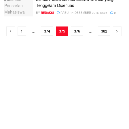
Tenggelam Diperluas
BY
REDAKSI
RABU, 14 DESEMBER 2016 12:06
0
1
…
374
375
376
…
382