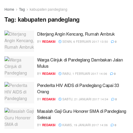
Home
Tag
kabupaten pandeglang
Tag:
kabupaten pandeglang
Diterjang Angin Kencang, Rumah Ambruk
BY
REDAKSI
SENIN, 6 FEBRUARI 2017 13:50
0
Warga Ciinjuk di Pandeglang Dambakan Jalan
Mulus
BY
REDAKSI
RABU, 1 FEBRUARI 2017 14:06
0
Penderita HIV AIDS di Pandeglang Capai 33
Orang
BY
REDAKSI
SABTU, 21 JANUARI 2017 14:04
0
Masalah Gaji Guru Honorer SMA di Pandeglang
Selesai
BY
REDAKSI
KAMIS, 19 JANUARI 2017 14:06
0