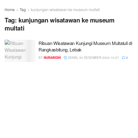
Home
Tag
kunjungan wisatawan ke museum multati
Tag:
kunjungan wisatawan ke museum
multati
Ribuan Wisatawan Kunjungi Museum Multatuli di
Rangkasbitung, Lebak
BY
NURABIDIN
SENIN, 30 DESEMBER 2024 10:27
0