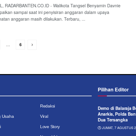
, RADARBANTEN.CO.ID - Walikota Tangsel Benyamin Davnie
ikan sampai saat ini penyisiran anggaran dalam upaya
tan anggaran masih dilakukan. Terbaru, ...
…
6
Pilihan Editor
Redaksi
Demo di Balaraja B
Anarkis, Polda Ba
g Usaha
Viral
Dua Tersangka
i
Love Story
JUMAT, 7 AGUSTUS 20