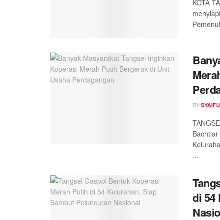
KOTA TA
menyiap
Pemenuha
Banya
Merah
Perd
BY
SYAIF
TANGSEL
Bachtia
Keluraha
...
Tangs
di 54
Nasio