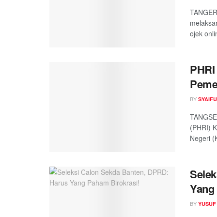
TANGERA
melaksan
ojek onl
PHRI 
Pemer
BY
SYAIF
TANGSEL
(PHRI) K
Negeri (
Selek
Yang 
BY
YUSUF