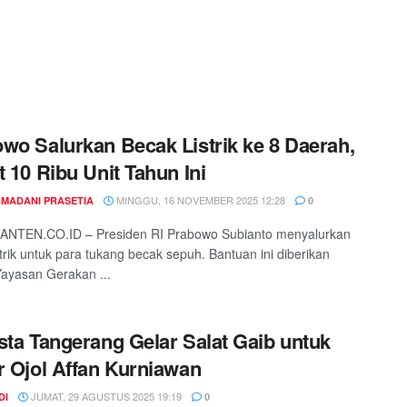
wo Salurkan Becak Listrik ke 8 Daerah,
t 10 Ribu Unit Tahun Ini
MINGGU, 16 NOVEMBER 2025 12:28
 MADANI PRASETIA
0
NTEN.CO.ID – Presiden RI Prabowo Subianto menyalurkan
strik untuk para tukang becak sepuh. Bantuan ini diberikan
Yayasan Gerakan ...
sta Tangerang Gelar Salat Gaib untuk
r Ojol Affan Kurniawan
JUMAT, 29 AGUSTUS 2025 19:19
DI
0