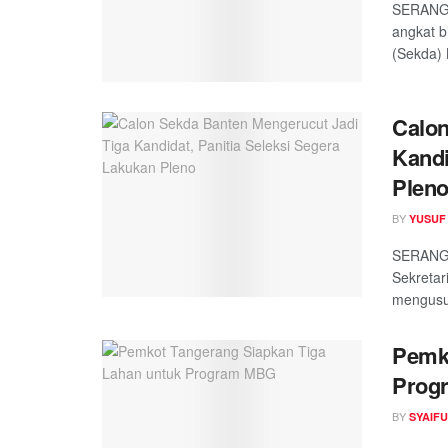
SERANG,
angkat b
(Sekda) 
Calon
Kandi
Plen
BY
YUSUF
SERANG,
Sekretar
mengusul
Pemko
Prog
BY
SYAIF