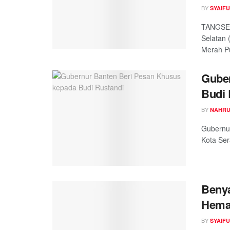
BY
SYAIF
TANGSEL
Selatan 
Merah Put
Guber
Budi 
BY
NAHRU
Gubernu
Kota Ser
Benya
Hemat
BY
SYAIF