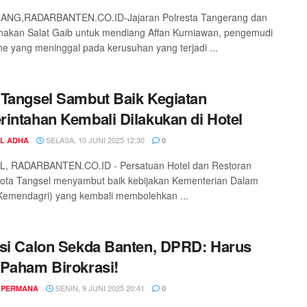
NG,RADARBANTEN.CO.ID-Jajaran Polresta Tangerang dan
akan Salat Gaib untuk mendiang Affan Kurniawan, pengemudi
ine yang meninggal pada kerusuhan yang terjadi ...
Tangsel Sambut Baik Kegiatan
intahan Kembali Dilakukan di Hotel
SELASA, 10 JUNI 2025 12:30
UL ADHA
0
, RADARBANTEN.CO.ID - Persatuan Hotel dan Restoran
ota Tangsel menyambut baik kebijakan Kementerian Dalam
Kemendagri) yang kembali membolehkan ...
si Calon Sekda Banten, DPRD: Harus
Paham Birokrasi!
SENIN, 9 JUNI 2025 20:41
 PERMANA
0