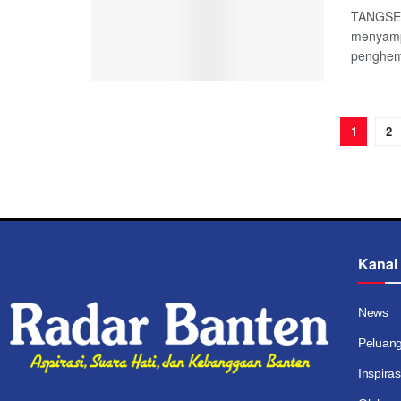
TANGSEL
menyampa
penghema
1
2
Kanal
News
Peluan
Inspiras