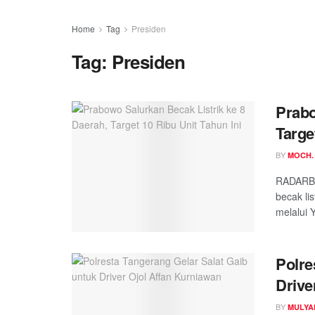
Home
Tag
Presiden
Tag:
Presiden
Prabo
Targe
BY
MOCH.
RADARBA
becak li
melalui 
Polre
Drive
BY
MULYA