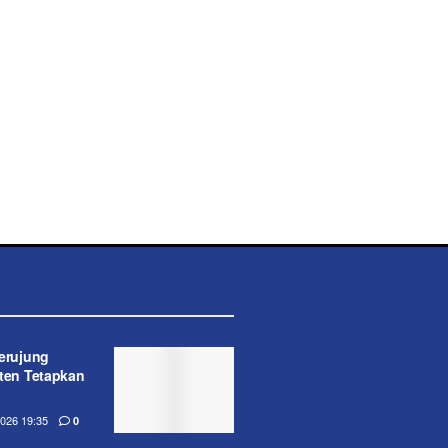
erujung
nten Tetapkan
26 19:35
0