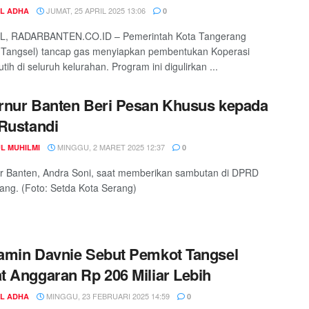
JUMAT, 25 APRIL 2025 13:06
UL ADHA
0
, RADARBANTEN.CO.ID – Pemerintah Kota Tangerang
(Tangsel) tancap gas menyiapkan pembentukan Koperasi
ih di seluruh kelurahan. Program ini digulirkan ...
nur Banten Beri Pesan Khusus kepada
Rustandi
MINGGU, 2 MARET 2025 12:37
L MUHILMI
0
r Banten, Andra Soni, saat memberikan sambutan di DPRD
ang. (Foto: Setda Kota Serang)
min Davnie Sebut Pemkot Tangsel
 Anggaran Rp 206 Miliar Lebih
MINGGU, 23 FEBRUARI 2025 14:59
UL ADHA
0