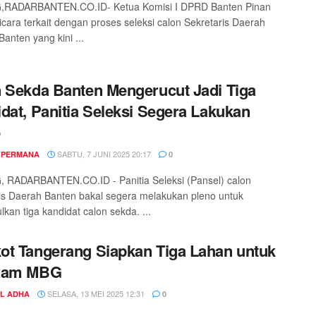
RADARBANTEN.CO.ID- Ketua Komisi I DPRD Banten Pinan
icara terkait dengan proses seleksi calon Sekretaris Daerah
Banten yang kini ...
 Sekda Banten Mengerucut Jadi Tiga
dat, Panitia Seleksi Segera Lakukan
o
SABTU, 7 JUNI 2025 20:17
 PERMANA
0
 RADARBANTEN.CO.ID - Panitia Seleksi (Pansel) calon
is Daerah Banten bakal segera melakukan pleno untuk
kan tiga kandidat calon sekda. ...
t Tangerang Siapkan Tiga Lahan untuk
ram MBG
SELASA, 13 MEI 2025 12:31
UL ADHA
0