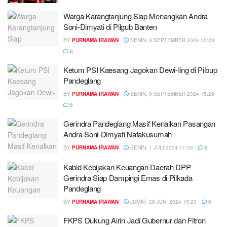
Warga Karangtanjung Siap Menangkan Andra
Soni-Dimyati di Pilgub Banten
BY
PURNAMA IRAWAN
SENIN, 9 SEPTEMBER 2024 15:29
0
Ketum PSI Kaesang Jagokan Dewi-Iing di Pilbup
Pandeglang
BY
PURNAMA IRAWAN
SENIN, 9 SEPTEMBER 2024 15:29
0
Gerindra Pandeglang Masif Kenalkan Pasangan
Andra Soni-Dimyati Natakusumah
BY
PURNAMA IRAWAN
SENIN, 1 JULI 2024 11:02
0
Kabid Kebijakan Keuangan Daerah DPP
Gerindra Siap Dampingi Emas di Pilkada
Pandeglang
BY
PURNAMA IRAWAN
JUMAT, 28 JUNI 2024 15:20
0
FKPS Dukung Airin Jadi Gubernur dan Fitron