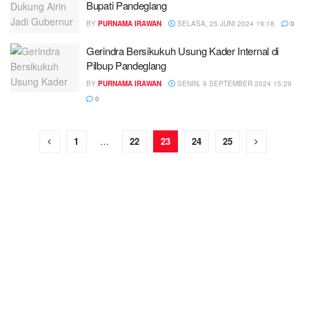
Bupati Pandeglang
BY
PURNAMA IRAWAN
SELASA, 25 JUNI 2024 19:18
0
Gerindra Bersikukuh Usung Kader Internal di
Pilbup Pandeglang
BY
PURNAMA IRAWAN
SENIN, 9 SEPTEMBER 2024 15:29
0
1
…
22
23
24
25