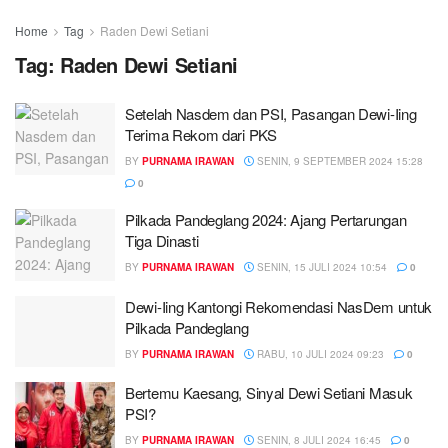
Home
Tag
Raden Dewi Setiani
Tag:
Raden Dewi Setiani
Setelah Nasdem dan PSI, Pasangan Dewi-Iing
Terima Rekom dari PKS
BY
PURNAMA IRAWAN
SENIN, 9 SEPTEMBER 2024 15:28
0
Pilkada Pandeglang 2024: Ajang Pertarungan
Tiga Dinasti
BY
PURNAMA IRAWAN
SENIN, 15 JULI 2024 10:54
0
Dewi-Iing Kantongi Rekomendasi NasDem untuk
Pilkada Pandeglang
BY
PURNAMA IRAWAN
RABU, 10 JULI 2024 09:23
0
Bertemu Kaesang, Sinyal Dewi Setiani Masuk
PSI?
BY
PURNAMA IRAWAN
SENIN, 8 JULI 2024 16:45
0