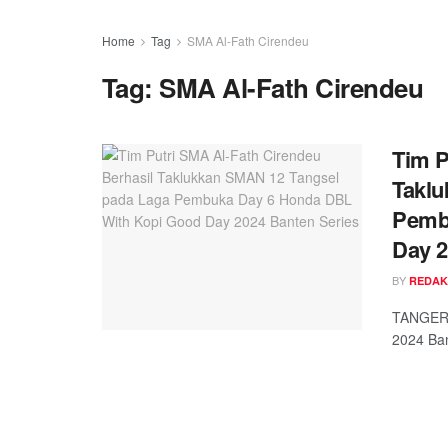
Home
Tag
SMA Al-Fath Cirendeu
Tag:
SMA Al-Fath Cirendeu
Tim P
Taklu
Pemb
Day 2
BY
REDAK
TANGERA
2024 Ban