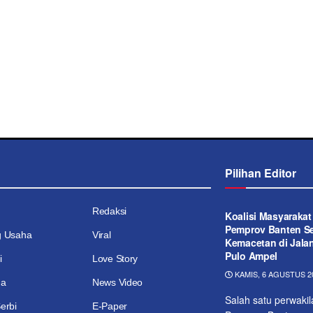
Pilihan Editor
Redaksi
Koalisi Masyaraka
Pemprov Banten Se
g Usaha
Viral
Kemacetan di Jala
Pulo Ampel
i
Love Story
KAMIS, 6 AGUSTUS 20
ga
News Video
Salah satu perwaki
erbi
E-Paper