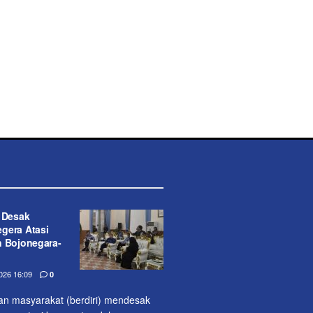
t Desak
gera Atasi
n Bojonegara-
26 16:09
0
lan masyarakat (berdiri) mendesak