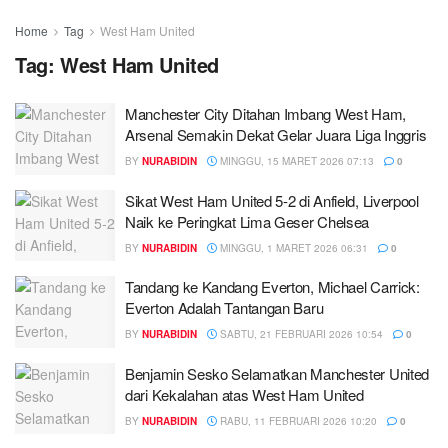
Home
Tag
West Ham United
Tag:
West Ham United
Manchester City Ditahan Imbang West Ham,
Arsenal Semakin Dekat Gelar Juara Liga Inggris
BY
NURABIDIN
MINGGU, 15 MARET 2026 07:13
0
Sikat West Ham United 5-2 di Anfield, Liverpool
Naik ke Peringkat Lima Geser Chelsea
BY
NURABIDIN
MINGGU, 1 MARET 2026 06:31
0
Tandang ke Kandang Everton, Michael Carrick:
Everton Adalah Tantangan Baru
BY
NURABIDIN
SABTU, 21 FEBRUARI 2026 10:54
0
Benjamin Sesko Selamatkan Manchester United
dari Kekalahan atas West Ham United
BY
NURABIDIN
RABU, 11 FEBRUARI 2026 10:20
0