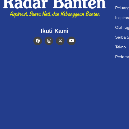
Peluan
Inspiras
Olahra
Ikuti Kami
Serba S
Tekno
Pedoma