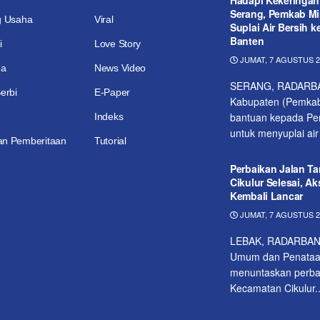
Serang, Pemkab Mi
g Usaha
Viral
Suplai Air Bersih 
Banten
i
Love Story
JUMAT, 7 AGUSTUS 20
ga
News Video
SERANG, RADARBA
erbi
E-Paper
Kabupaten (Pemkab
bantuan kepada Pem
Indeks
untuk menyuplai air 
n Pemberitaan
Tutorial
Perbaikan Jalan Ta
Cikulur Selesai, A
Kembali Lancar
JUMAT, 7 AGUSTUS 20
LEBAK, RADARBANT
Umum dan Penataa
menuntaskan perbai
Kecamatan Cikulur..