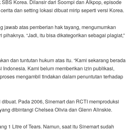
k SBS Korea. Dilansir dari Soompi dan Alkpop, episode
erita dan setting lokasi dibuat mirip seperti versi Korea.
ng jawab atas pemberian hak tayang, mengumumkan
pihaknya. “Jadi, itu bisa dikategorikan sebagai plagiat,”
kan dan tuntutan hukum atas itu. “Kami sekarang berada
i Indonesia. Kami belum memberikan izin publikasi,
m proses mengambil tindakan dalam penuntutan terhadap
i dibuat. Pada 2006, Sinemart dan RCTI memproduksi
ang dibintangi Chelsea Olivia dan Glenn Alinskie.
ng 1 Litre of Tears. Namun, saat itu Sinemart sudah