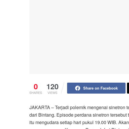
0
120
Share on Facebook
SHARES
VIEWS
JAKARTA – Terjadi polemik mengenai sinetron te
dari Bintang. Episode perdana sinetron tersebut 
itu mengudara setiap hari pukul 19.00 WIB. Ak