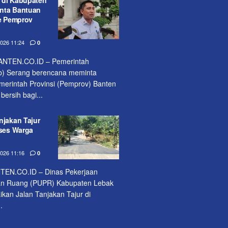
nta Bantuan
ke Pemprov
26 11:24
0
NTEN.CO.ID – Pemerintah
) Serang berencana meminta
erintah Provinsi (Pemprov) Banten
bersih bagi...
njakan Tajur
kses Warga
26 11:16
0
EN.CO.ID – Dinas Pekerjaan
n Ruang (PUPR) Kabupaten Lebak
kan Jalan Tanjakan Tajur di
.