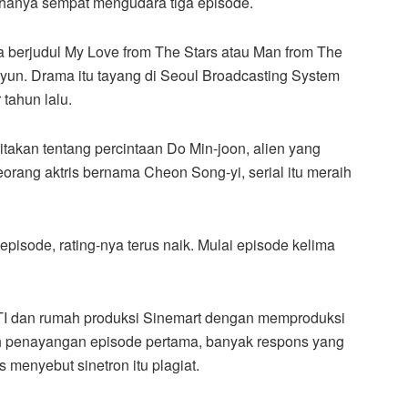
 hanya sempat mengudara tiga episode.
ea berjudul My Love from The Stars atau Man from The
hyun. Drama itu tayang di Seoul Broadcasting System
tahun lalu.
ritakan tentang percintaan Do Min-joon, alien yang
orang aktris bernama Cheon Song-yi, serial itu meraih
pisode, rating-nya terus naik. Mulai episode kelima
CTI dan rumah produksi Sinemart dengan memproduksi
h penayangan episode pertama, banyak respons yang
menyebut sinetron itu plagiat.