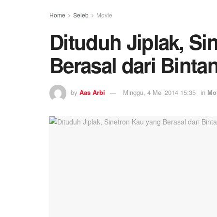
Home
Seleb
Movie
Dituduh Jiplak, Si
Berasal dari Bint
by
Aas Arbi
Minggu, 4 Mei 2014 15:35
in
Mo