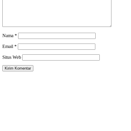
Nama
*
Email
*
Situs Web