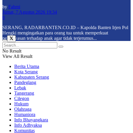
by
Fahmi
Jumat, 7 Agustus 2026 19:34
0
SERANG, RADARBANTEN.CO.ID – Kapolda Banten Irjen Pol
Hengki mengingatkan para orang tua untuk memperkuat
pengawasan terhadap anak agar tidak terjerumus...
No Result
View All Result
Berita Utama
Kota Serang
Kabupaten Serang
Pandeglang
Lebak
Tangerang
Cilegon
Hukum
Olahraga
Humaniora
Info Bhayangkara
Info Adhyaksa
Komunitas