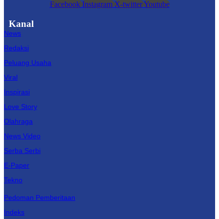
Facebook
Instagram
X-twitter
Youtube
Kanal
News
Redaksi
Peluang Usaha
Viral
Inspirasi
Love Story
Olahraga
News Video
Serba Serbi
E-Paper
Tekno
Pedoman Pemberitaan
Indeks