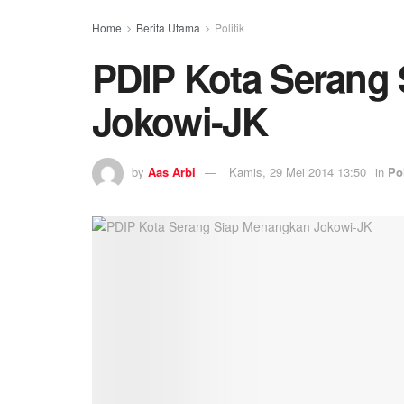
Home
Berita Utama
Politik
PDIP Kota Serang
Jokowi-JK
by
Aas Arbi
Kamis, 29 Mei 2014 13:50
in
Pol