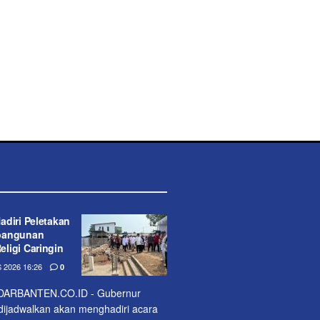
diri Peletakan
bangunan
ligi Caringin
2026 16:26
0
ARBANTEN.CO.ID - Gubernur
dijadwalkan akan menghadiri acara