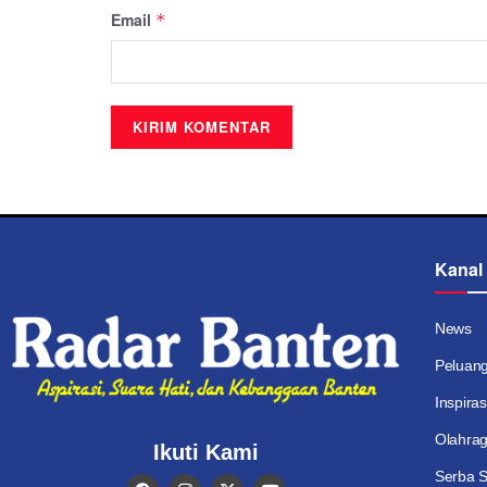
Email
*
Kanal
News
Peluan
Inspiras
Olahra
Ikuti Kami
Serba S