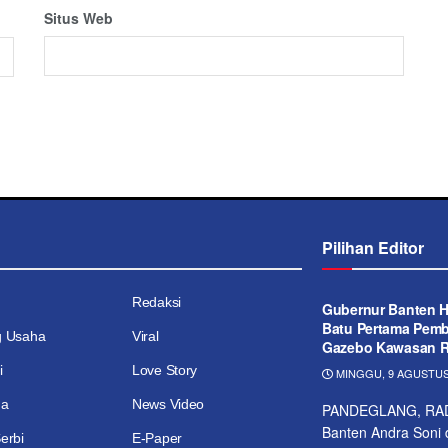
Situs Web
Pilihan Editor
Redaksi
Gubernur Banten Ha
Batu Pertama Pem
g Usaha
Viral
Gazebo Kawasan Re
i
Love Story
MINGGU, 9 AGUSTUS 
ga
News Video
PANDEGLANG, RAD
Banten Andra Soni 
erbi
E-Paper