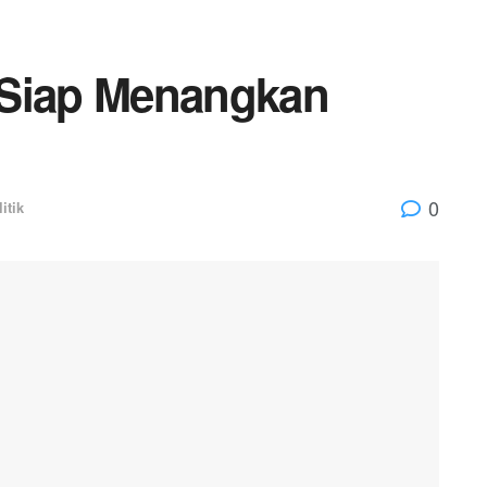
 Siap Menangkan
0
itik