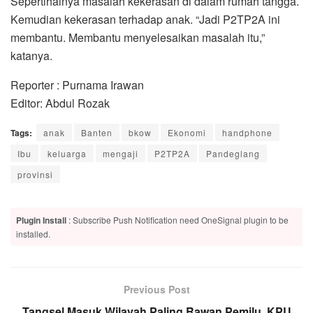
Sepertihalnya masalah kekerasan di dalam rumah tangga.
Kemudian kekerasan terhadap anak. “Jadi P2TP2A ini
membantu. Membantu menyelesaikan masalah itu,”
katanya.
Reporter : Purnama Irawan
Editor: Abdul Rozak
Tags:
anak
Banten
bkow
Ekonomi
handphone
Ibu
keluarga
mengaji
P2TP2A
Pandeglang
provinsi
Plugin Install
: Subscribe Push Notification need OneSignal plugin to be
installed.
Previous Post
Tangsel Masuk Wilayah Paling Rawan Pemilu, KPU