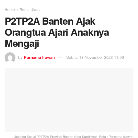
Home
Berita Utama
P2TP2A Banten Ajak
Orangtua Ajari Anaknya
Mengaji
by
Purnama Irawan
Sabtu, 18 November 2023 11:06
Jejaring Sosial P2TP2A Provinsi Banten Nina Kurniawati. Foto : Purnama Irawan