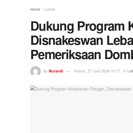
Home
Lebak
Dukung Program K
Disnakeswan Lebak
Pemeriksaan Dom
by
Nurandi
Kamis, 27 Juni 2024 10:17
in
Le