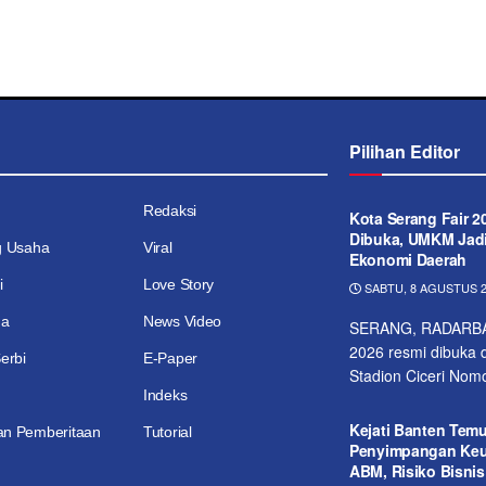
Pilihan Editor
Redaksi
Kota Serang Fair 2
Dibuka, UMKM Jad
g Usaha
Viral
Ekonomi Daerah
i
Love Story
SABTU, 8 AGUSTUS 2
ga
News Video
SERANG, RADARBAN
2026 resmi dibuka d
erbi
E-Paper
Stadion Ciceri Nomo
Indeks
Kejati Banten Tem
n Pemberitaan
Tutorial
Penyimpangan Ke
ABM, Risiko Bisnis