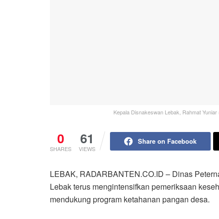
Kepala Disnakeswan Lebak, Rahmat Yuniar s
0
61
Share on Facebook
SHARES
VIEWS
LEBAK, RADARBANTEN.CO.ID – Dinas Peterna
Lebak terus mengintensifkan pemeriksaan kese
mendukung program ketahanan pangan desa.