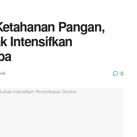
etahanan Pangan,
 Intensifkan
ba
0
bak