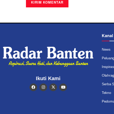
Kanal
News
Peluan
Inspiras
Olahra
Ikuti Kami
Serba S
Tekno
Pedoma