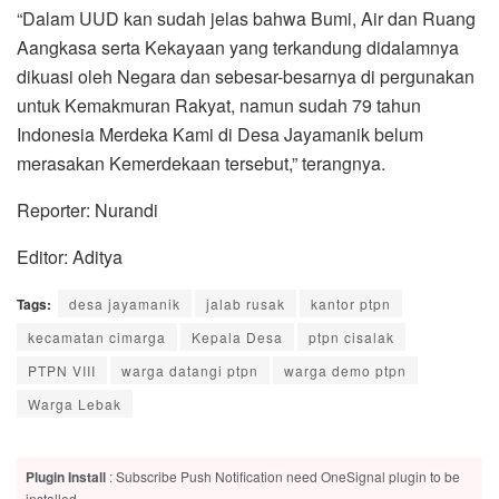
“Dalam UUD kan sudah jelas bahwa Bumi, Air dan Ruang
Aangkasa serta Kekayaan yang terkandung didalamnya
dikuasi oleh Negara dan sebesar-besarnya di pergunakan
untuk Kemakmuran Rakyat, namun sudah 79 tahun
Indonesia Merdeka Kami di Desa Jayamanik belum
merasakan Kemerdekaan tersebut,” terangnya.
Reporter: Nurandi
Editor: Aditya
Tags:
desa jayamanik
jalab rusak
kantor ptpn
kecamatan cimarga
Kepala Desa
ptpn cisalak
PTPN VIII
warga datangi ptpn
warga demo ptpn
Warga Lebak
Plugin Install
: Subscribe Push Notification need OneSignal plugin to be
installed.