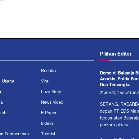
Pilihan Editor
Redaksi
Demo di Balaraja B
Anarkis, Polda Ba
g Usaha
Viral
Dua Tersangka
i
Love Story
JUMAT, 7 AGUSTUS 20
ga
News Video
SERANG, RADARBANT
depan PT EDS Manuf
erbi
E-Paper
Kecamatan Balaraja
Indeks
perkara pidana....
n Pemberitaan
Tutorial