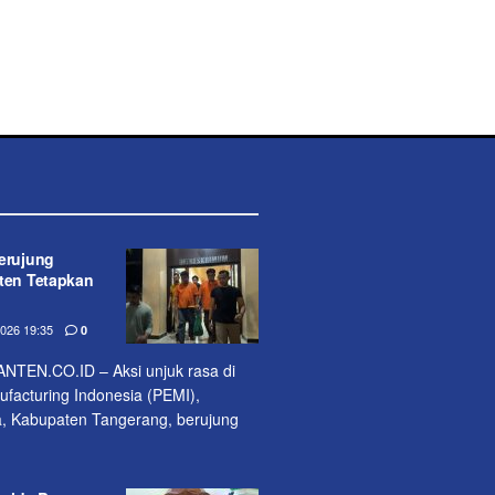
erujung
nten Tetapkan
26 19:35
0
EN.CO.ID – Aksi unjuk rasa di
acturing Indonesia (PEMI),
, Kabupaten Tangerang, berujung