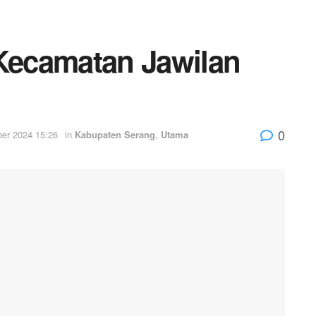
 Kecamatan Jawilan
0
er 2024 15:26
in
Kabupaten Serang
,
Utama