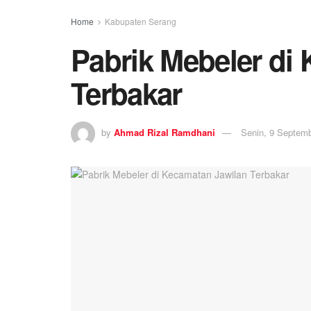
Home
Kabupaten Serang
Pabrik Mebeler di
Terbakar
by
Ahmad Rizal Ramdhani
Senin, 9 Septemb