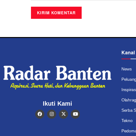
Kanal
News
Peluan
Inspiras
Olahra
Ikuti Kami
Serba S
Tekno
Pedoma