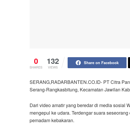
0
132
Share on Facebook
SHARES
VIEWS
SERANG,RADARBANTEN.CO.ID- PT Citra Panel Bu
Serang-Rangkasbitung, Kecamatan Jawilan Kabu
Dari video amatir yang beredar di media sosial Wh
mengepul ke udara. Terdengar suara seseorang 
pemadam kebakaran.