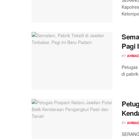
SERANG,
Kapolre
Kelompok
Semal
Pagi 
BY
AHMAD
Petugas
di pabri
Petug
Kenda
BY
AHMAD
SERANG,