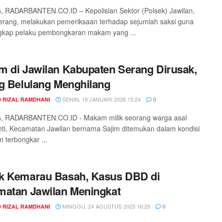
 RADARBANTEN.CO.ID – Kepolisian Sektor (Polsek) Jawilan,
erang, melakukan pemeriksaan terhadap sejumlah saksi guna
kap pelaku pembongkaran makam yang ...
 di Jawilan Kabupaten Serang Dirusak,
g Belulang Menghilang
SENIN, 19 JANUARI 2026 15:24
 RIZAL RAMDHANI
0
 RADARBANTEN.CO.ID - Makam milik seorang warga asal
ti, Kecamatan Jawilan bernama Sajim ditemukan dalam kondisi
n terbongkar ...
k Kemarau Basah, Kasus DBD di
atan Jawilan Meningkat
MINGGU, 24 AGUSTUS 2025 16:29
 RIZAL RAMDHANI
0