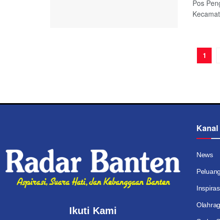
Pos Pen
Kecamata
1
Kanal
News
Peluan
Inspiras
Olahra
Ikuti Kami