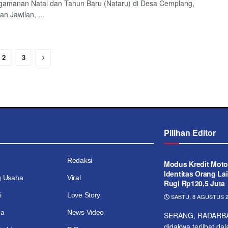
gamanan Natal dan Tahun Baru (Nataru) di Desa Cemplang,
n Jawilan, ...
2
3
Pilihan Editor
Redaksi
Modus Kredit Moto
Identitas Orang Lai
g Usaha
Viral
Rugi Rp120,5 Juta
i
Love Story
SABTU, 8 AGUSTUS 2
ga
News Video
SERANG, RADARBAN
didakwa terlibat d