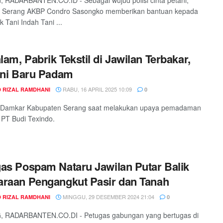
 RADARBANTEN.CO.ID - Sebagai wujud polisi cinta petani,
s Serang AKBP Condro Sasongko memberikan bantuan kepada
 Tani Indah Tani ...
am, Pabrik Tekstil di Jawilan Terbakar,
Ini Baru Padam
RABU, 16 APRIL 2025 10:09
 RIZAL RAMDHANI
0
 Damkar Kabupaten Serang saat melakukan upaya pemadaman
k PT Budi Texindo.
as Pospam Nataru Jawilan Putar Balik
raan Pengangkut Pasir dan Tanah
MINGGU, 29 DESEMBER 2024 21:04
 RIZAL RAMDHANI
0
 RADARBANTEN.CO.DI - Petugas gabungan yang bertugas di