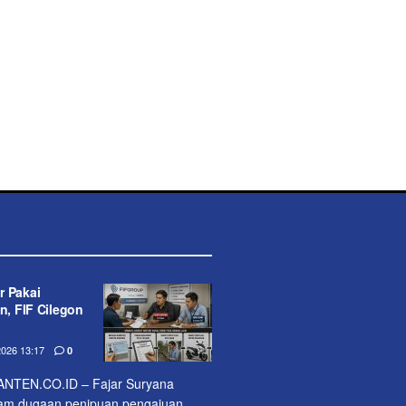
r Pakai
n, FIF Cilegon
026 13:17
0
TEN.CO.ID – Fajar Suryana
alam dugaan penipuan pengajuan