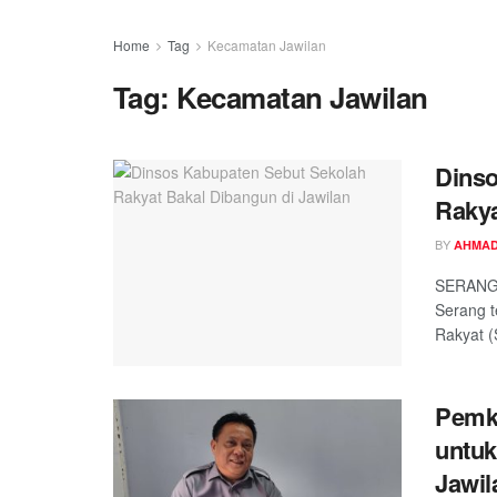
Home
Tag
Kecamatan Jawilan
Tag:
Kecamatan Jawilan
Dinso
Rakya
BY
AHMAD
SERANG,
Serang t
Rakyat (
Pemka
untuk
Jawil