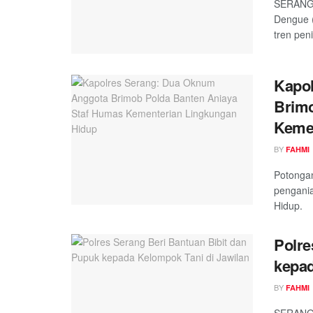
SERANG,
Dengue 
tren pen
Kapo
Brimo
Kemen
BY
FAHMI
Potongan
pengani
Hidup.
Polre
kepad
BY
FAHMI