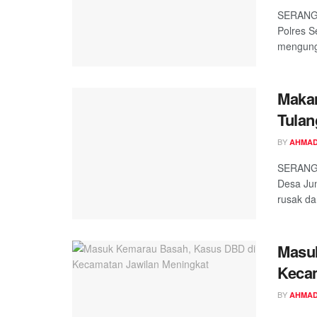
SERANG,
Polres S
mengung
Makam
Tulan
BY
AHMAD
SERANG,
Desa Jun
rusak da
Masu
Kecam
BY
AHMAD