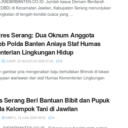
RADARBANTEN.CO.ID- Jumlah kasus Demam Berdarah
(DBD) di Kecamatan Jawilan, Kabupaten Serang menunjukan
ingkatan di tengah kondisi cuaca yang ...
lres Serang: Dua Oknum Anggota
b Polda Banten Aniaya Staf Humas
terian Lingkungan Hidup
JUMAT, 22 AGUSTUS 2025 07:46
0
 gambar pria mengenakan baju bertuliskan Brimob di lokasi
ayaan wartawan dan staf Humas Kementerian Lingkungan
s Serang Beri Bantuan Bibit dan Pupuk
a Kelompok Tani di Jawilan
SABTU, 14 JUNI 2025 08:02
0