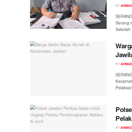
BY
AHMAD
SERANG,
Serang m
Sekolah 
Warga
Jawil
BY
AHMAD
SERANG,
Kecamata
Pelaksan
Polse
Pelak
BY
AHMAD