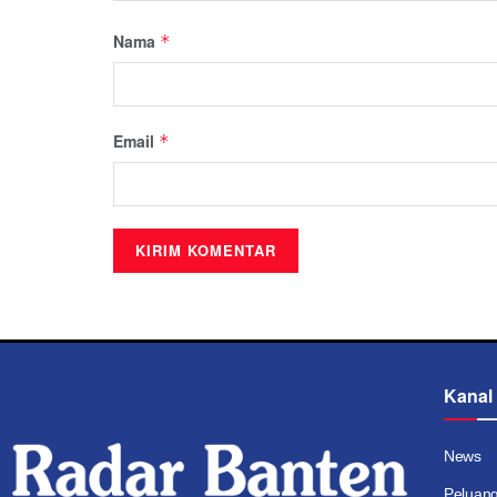
Nama
*
Email
*
Kanal
News
Peluan