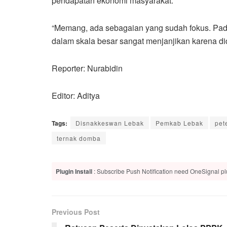
pendapatan ekonomi masyarakat.
“Memang, ada sebagaian yang sudah fokus. Padah
dalam skala besar sangat menjanjikan karena did
Reporter: Nurabidin
Editor: Aditya
Tags:
Disnakkeswan Lebak
Pemkab Lebak
pet
ternak domba
Plugin Install
: Subscribe Push Notification need OneSignal plu
Previous Post