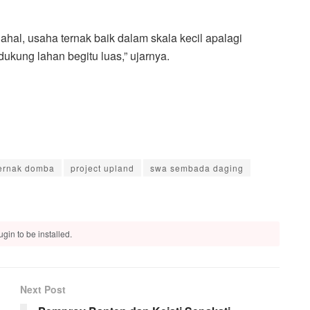
al, usaha ternak baik dalam skala kecil apalagi
ukung lahan begitu luas,” ujarnya.
ernak domba
project upland
swa sembada daging
gin to be installed.
Next Post