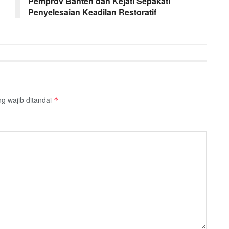
Pemprov Banten dan Kejati Sepakati
Penyelesaian Keadilan Restoratif
g wajib ditandai
*