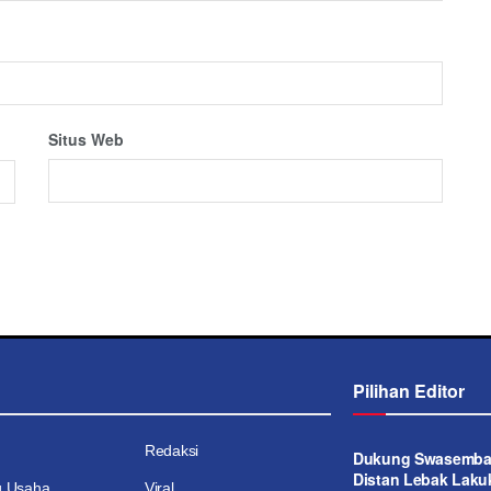
Situs Web
Pilihan Editor
Redaksi
Dukung Swasemba
Distan Lebak Laku
g Usaha
Viral