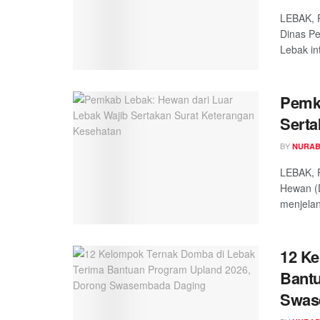
LEBAK, 
Dinas P
Lebak in
Pemka
Serta
BY
NURAB
LEBAK, 
Hewan (
menjelan
12 Ke
Bantu
Swas