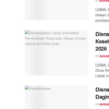
BY
NURAB
LEBAK, 
Hewan (
persiapa
Disna
Keseh
2026
BY
NURAB
LEBAK, 
Dinas P
Lebak m
Disn
Dagi
BY
NURAB