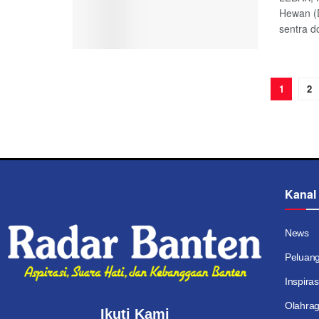
Hewan (D
sentra d
1
2
Kanal
News
Peluan
Inspiras
Olahra
Ikuti Kami