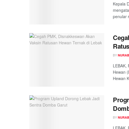
Kepala 
mengatak
penular 
Cega
Ratus
BY
NURAB
LEBAK, 
Hewan (
Hewan Ku
Progr
Domb
BY
NURAB
LEBAK, 