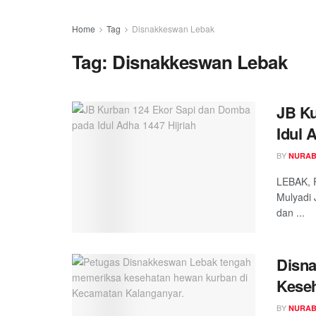
Home
Tag
Disnakkeswan Lebak
Tag:
Disnakkeswan Lebak
JB Ku
Idul 
BY
NURAB
LEBAK, 
Mulyadi 
dan ...
Disna
Kese
BY
NURAB