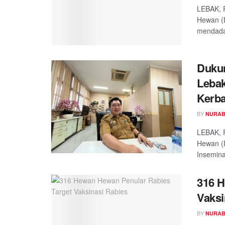
LEBAK, 
Hewan (
mendadak
Duku
Lebak
Kerba
BY
NURAB
LEBAK, 
Hewan (
Insemina
316 H
Vaksi
BY
NURAB