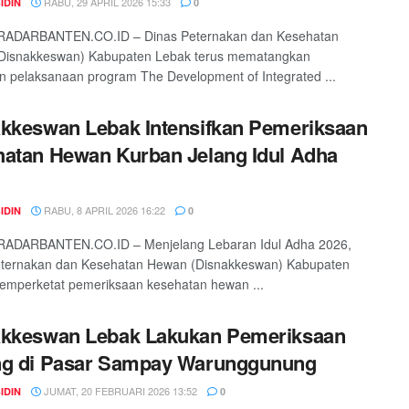
RABU, 29 APRIL 2026 15:33
IDIN
0
RADARBANTEN.CO.ID – Dinas Peternakan dan Kesehatan
Disnakkeswan) Kabupaten Lebak terus mematangkan
n pelaksanaan program The Development of Integrated ...
kkeswan Lebak Intensifkan Pemeriksaan
atan Hewan Kurban Jelang Idul Adha
RABU, 8 APRIL 2026 16:22
IDIN
0
RADARBANTEN.CO.ID – Menjelang Lebaran Idul Adha 2026,
eternakan dan Kesehatan Hewan (Disnakkeswan) Kabupaten
emperketat pemeriksaan kesehatan hewan ...
akkeswan Lebak Lakukan Pemeriksaan
ng di Pasar Sampay Warunggunung
JUMAT, 20 FEBRUARI 2026 13:52
IDIN
0