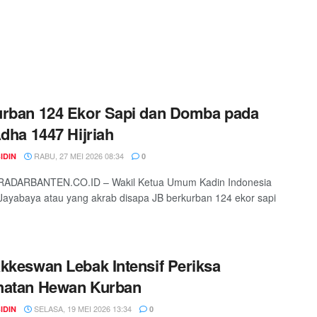
rban 124 Ekor Sapi dan Domba pada
Adha 1447 Hijriah
RABU, 27 MEI 2026 08:34
IDIN
0
RADARBANTEN.CO.ID – Wakil Ketua Umum Kadin Indonesia
Jayabaya atau yang akrab disapa JB berkurban 124 ekor sapi
kkeswan Lebak Intensif Periksa
hatan Hewan Kurban
SELASA, 19 MEI 2026 13:34
IDIN
0