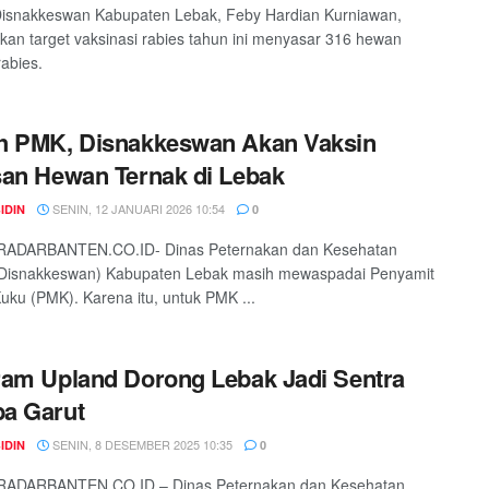
Disnakkeswan Kabupaten Lebak, Feby Hardian Kurniawan,
an target vaksinasi rabies tahun ini menyasar 316 hewan
rabies.
h PMK, Disnakkeswan Akan Vaksin
an Hewan Ternak di Lebak
SENIN, 12 JANUARI 2026 10:54
IDIN
0
RADARBANTEN.CO.ID- Dinas Peternakan dan Kesehatan
Disnakkeswan) Kabupaten Lebak masih mewaspadai Penyamit
ku (PMK). Karena itu, untuk PMK ...
am Upland Dorong Lebak Jadi Sentra
a Garut
SENIN, 8 DESEMBER 2025 10:35
IDIN
0
RADARBANTEN.CO.ID – Dinas Peternakan dan Kesehatan