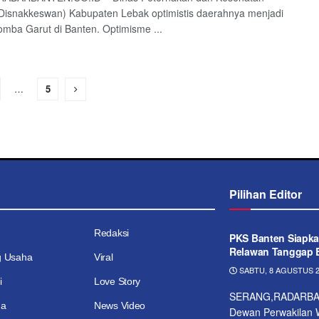
isnakkeswan) Kabupaten Lebak optimistis daerahnya menjadi
omba Garut di Banten. Optimisme ...
…
5
Pilihan Editor
Redaksi
PKS Banten Siapka
Relawan Tanggap 
g Usaha
Viral
SABTU, 8 AGUSTUS 2
i
Love Story
SERANG,RADARBA
ga
News Video
Dewan Perwakilan W