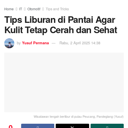
Home
IT
Otomotif
Tips and Tricks
Tips Liburan di Pantai Agar
Kulit Tetap Cerah dan Sehat
by
Yusuf Permana
Rabu, 2 April 2025 14:38
Wisatawan tengah berlibur di pulau Peucang, Pandeglang (Yusuf)
0