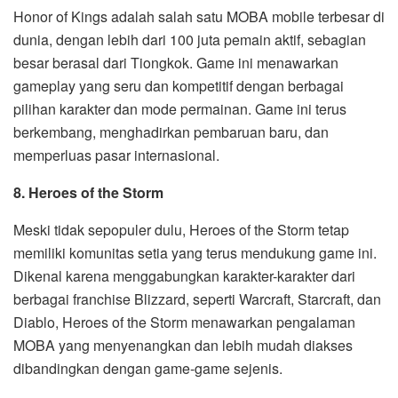
Honor of Kings adalah salah satu MOBA mobile terbesar di
dunia, dengan lebih dari 100 juta pemain aktif, sebagian
besar berasal dari Tiongkok. Game ini menawarkan
gameplay yang seru dan kompetitif dengan berbagai
pilihan karakter dan mode permainan. Game ini terus
berkembang, menghadirkan pembaruan baru, dan
memperluas pasar internasional.
8. Heroes of the Storm
Meski tidak sepopuler dulu, Heroes of the Storm tetap
memiliki komunitas setia yang terus mendukung game ini.
Dikenal karena menggabungkan karakter-karakter dari
berbagai franchise Blizzard, seperti Warcraft, Starcraft, dan
Diablo, Heroes of the Storm menawarkan pengalaman
MOBA yang menyenangkan dan lebih mudah diakses
dibandingkan dengan game-game sejenis.