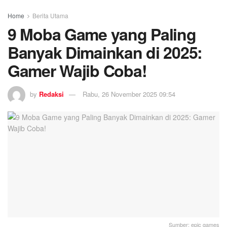
Home
Berita Utama
9 Moba Game yang Paling
Banyak Dimainkan di 2025:
Gamer Wajib Coba!
by
Redaksi
Rabu, 26 November 2025 09:54
Sumber: epic games