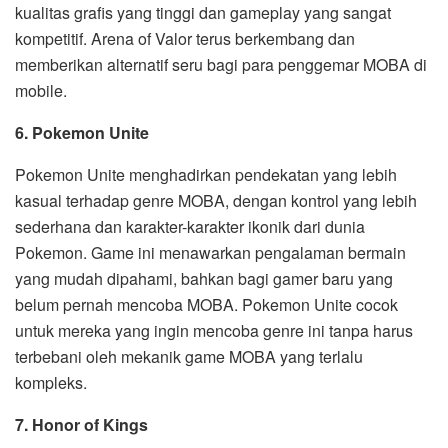
kualitas grafis yang tinggi dan gameplay yang sangat
kompetitif. Arena of Valor terus berkembang dan
memberikan alternatif seru bagi para penggemar MOBA di
mobile.
6. Pokemon Unite
Pokemon Unite menghadirkan pendekatan yang lebih
kasual terhadap genre MOBA, dengan kontrol yang lebih
sederhana dan karakter-karakter ikonik dari dunia
Pokemon. Game ini menawarkan pengalaman bermain
yang mudah dipahami, bahkan bagi gamer baru yang
belum pernah mencoba MOBA. Pokemon Unite cocok
untuk mereka yang ingin mencoba genre ini tanpa harus
terbebani oleh mekanik game MOBA yang terlalu
kompleks.
7. Honor of Kings