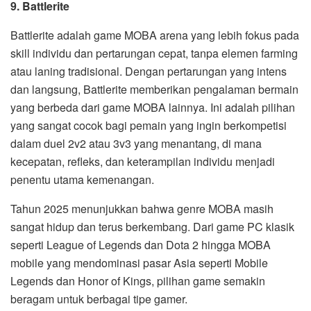
9. Battlerite
Battlerite adalah game MOBA arena yang lebih fokus pada
skill individu dan pertarungan cepat, tanpa elemen farming
atau laning tradisional. Dengan pertarungan yang intens
dan langsung, Battlerite memberikan pengalaman bermain
yang berbeda dari game MOBA lainnya. Ini adalah pilihan
yang sangat cocok bagi pemain yang ingin berkompetisi
dalam duel 2v2 atau 3v3 yang menantang, di mana
kecepatan, refleks, dan keterampilan individu menjadi
penentu utama kemenangan.
Tahun 2025 menunjukkan bahwa genre MOBA masih
sangat hidup dan terus berkembang. Dari game PC klasik
seperti League of Legends dan Dota 2 hingga MOBA
mobile yang mendominasi pasar Asia seperti Mobile
Legends dan Honor of Kings, pilihan game semakin
beragam untuk berbagai tipe gamer.