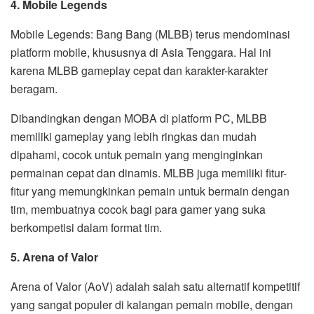
4. Mobile Legends
Mobile Legends: Bang Bang (MLBB) terus mendominasi
platform mobile, khususnya di Asia Tenggara. Hal ini
karena MLBB gameplay cepat dan karakter-karakter
beragam.
Dibandingkan dengan MOBA di platform PC, MLBB
memiliki gameplay yang lebih ringkas dan mudah
dipahami, cocok untuk pemain yang menginginkan
permainan cepat dan dinamis. MLBB juga memiliki fitur-
fitur yang memungkinkan pemain untuk bermain dengan
tim, membuatnya cocok bagi para gamer yang suka
berkompetisi dalam format tim.
5. Arena of Valor
Arena of Valor (AoV) adalah salah satu alternatif kompetitif
yang sangat populer di kalangan pemain mobile, dengan