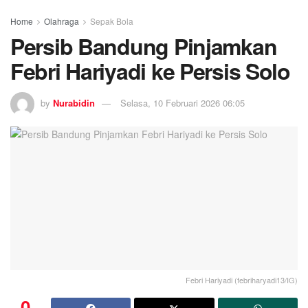
Home
Olahraga
Sepak Bola
Persib Bandung Pinjamkan
Febri Hariyadi ke Persis Solo
by
Nurabidin
Selasa, 10 Februari 2026 06:05
Febri Hariyadi (febriharyadi13/IG)
0