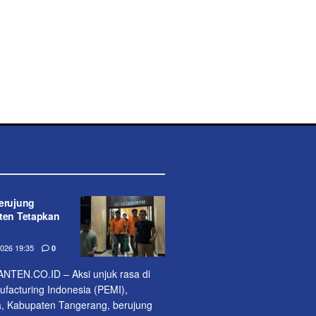
erujung
nten Tetapkan
26 19:35
0
EN.CO.ID – Aksi unjuk rasa di
acturing Indonesia (PEMI),
, Kabupaten Tangerang, berujung