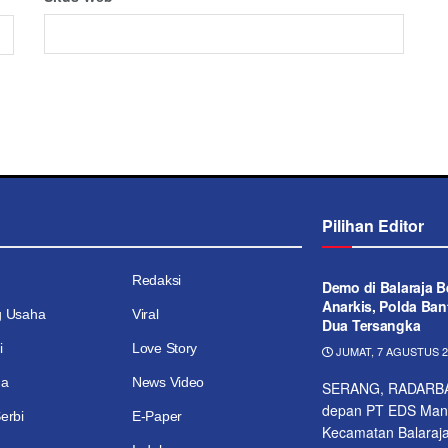
Pilihan Editor
Redaksi
Demo di Balaraja B
Anarkis, Polda Ba
g Usaha
Viral
Dua Tersangka
i
Love Story
JUMAT, 7 AGUSTUS 20
ga
News Video
SERANG, RADARBANT
depan PT EDS Manuf
erbi
E-Paper
Kecamatan Balaraja