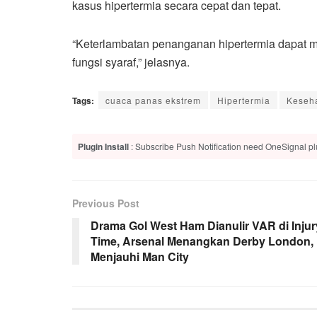
kasus hipertermia secara cepat dan tepat.
“Keterlambatan penanganan hipertermia dapat me
fungsi syaraf,” jelasnya.
Tags:
cuaca panas ekstrem
Hipertermia
Keseh
Plugin Install
: Subscribe Push Notification need OneSignal plu
Previous Post
Drama Gol West Ham Dianulir VAR di Injur
Time, Arsenal Menangkan Derby London,
Menjauhi Man City