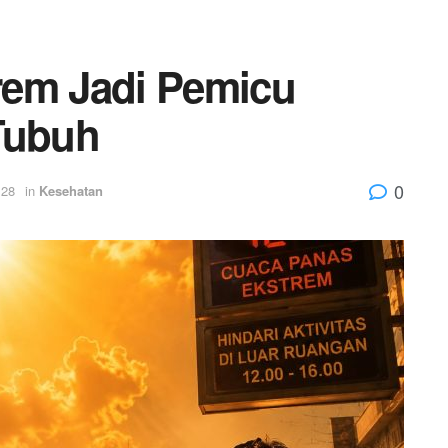
rem Jadi Pemicu
Tubuh
0
:28
in
Kesehatan