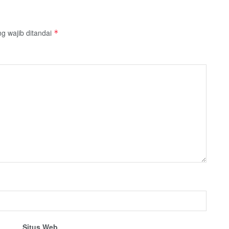
g wajib ditandai
*
Situs Web