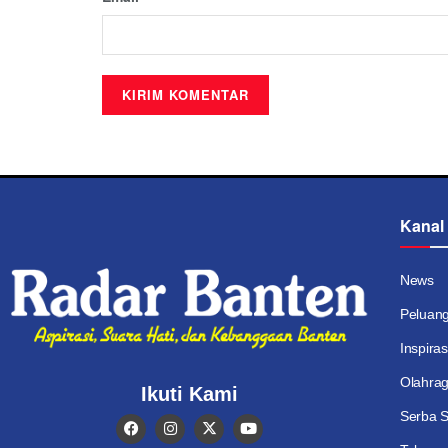
Kanal
News
Peluan
Inspiras
Olahra
Ikuti Kami
Serba S