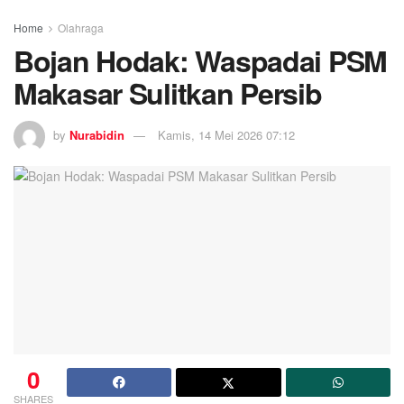
Home
Olahraga
Bojan Hodak: Waspadai PSM
Makasar Sulitkan Persib
by
Nurabidin
Kamis, 14 Mei 2026 07:12
0
SHARES