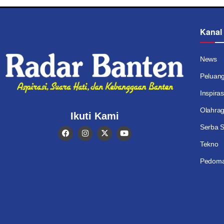
Kanal
News
Peluan
Inspiras
Olahra
Ikuti Kami
Serba S
Tekno
Pedoma