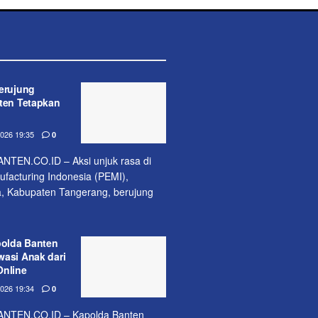
erujung
nten Tetapkan
26 19:35
0
EN.CO.ID – Aksi unjuk rasa di
acturing Indonesia (PEMI),
, Kabupaten Tangerang, berujung
polda Banten
wasi Anak dari
Online
26 19:34
0
TEN.CO.ID – Kapolda Banten