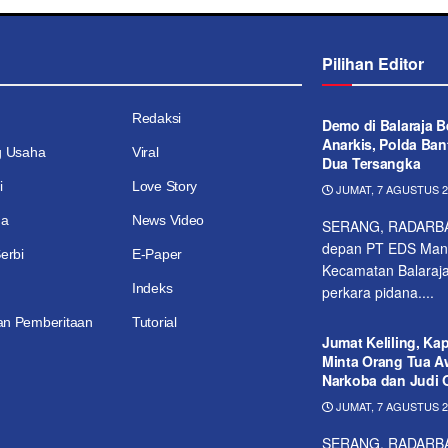
Pilihan Editor
Redaksi
Demo di Balaraja B
Anarkis, Polda Ba
g Usaha
Viral
Dua Tersangka
i
Love Story
JUMAT, 7 AGUSTUS 20
ga
News Video
SERANG, RADARBANT
depan PT EDS Manuf
erbi
E-Paper
Kecamatan Balaraja
Indeks
perkara pidana....
n Pemberitaan
Tutorial
Jumat Keliling, Ka
Minta Orang Tua A
Narkoba dan Judi 
JUMAT, 7 AGUSTUS 20
SERANG, RADARBAN