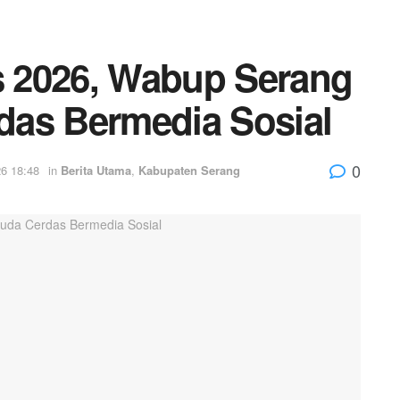
as 2026, Wabup Serang
das Bermedia Sosial
0
6 18:48
in
Berita Utama
,
Kabupaten Serang