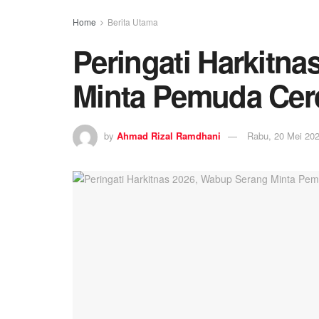
Home
Berita Utama
Peringati Harkitn
Minta Pemuda Cer
by
Ahmad Rizal Ramdhani
Rabu, 20 Mei 202