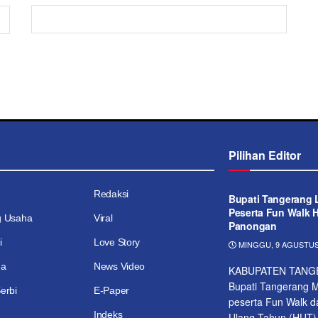
Pilihan Editor
Redaksi
Bupati Tangerang 
Peserta Fun Walk H
g Usaha
Viral
Panongan
i
Love Story
MINGGU, 9 AGUSTUS 
ga
News Video
KABUPATEN TANG
Bupati Tangerang M
erbi
E-Paper
peserta Fun Walk d
Indeks
Ulang Tahun (HUT).