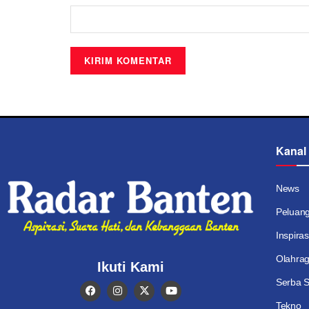
Kanal
News
Peluan
Inspiras
Olahra
Ikuti Kami
Serba S
Tekno