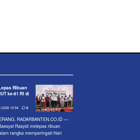
Lepas Ribuan
UT ke-81 RI di
2026 15:54
0
ERANG, RADARBANTEN.CO.ID —
aesyal Rasyid melepas ribuan
alam rangka memperingati Hari
..