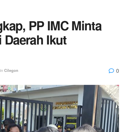
kap, PP IMC Minta
 Daerah Ikut
0
in
Cilegon