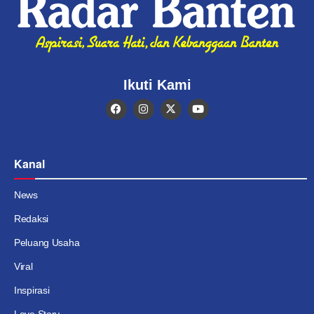
Ikuti Kami
Kanal
News
Redaksi
Peluang Usaha
Viral
Inspirasi
Love Story